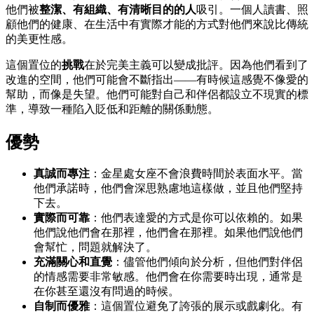
他們被
整潔、有組織、有清晰目的的人
吸引。一個人讀書、照
顧他們的健康、在生活中有實際才能的方式對他們來說比傳統
的美更性感。
這個置位的
挑戰
在於完美主義可以變成批評。因為他們看到了
改進的空間，他們可能會不斷指出——有時候這感覺不像愛的
幫助，而像是失望。他們可能對自己和伴侶都設立不現實的標
準，導致一種陷入貶低和距離的關係動態。
優勢
真誠而專注
：金星處女座不會浪費時間於表面水平。當
他們承諾時，他們會深思熟慮地這樣做，並且他們堅持
下去。
實際而可靠
：他們表達愛的方式是你可以依賴的。如果
他們說他們會在那裡，他們會在那裡。如果他們說他們
會幫忙，問題就解決了。
充滿關心和直覺
：儘管他們傾向於分析，但他們對伴侶
的情感需要非常敏感。他們會在你需要時出現，通常是
在你甚至還沒有問過的時候。
自制而優雅
：這個置位避免了誇張的展示或戲劇化。有