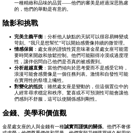
一種精緻和品味的品質——他們的審美是經過深思熟慮
的，他們的舉動是有意的。
陰影和挑戰
完美主義平衡
：分析他人缺點的天賦可以很容易轉變成
苛刻。"我只是想幫忙"可以開始感覺像持續的微管理。
情感保留
：處女座的謹慎性質意味著金星處女座可能需
要時間來開啟和放鬆控制。他們可能顯得冷漠或過度理
性，讓伴侶問自己他們是否真的被感覺到。
分析超越直覺
：當他們傾向於思考愛而不是感受它時，
浪漫可能會感覺像是一個任務列表。激情和自發性可能
在實用性的祭壇上犧牲。
對變化的抵抗
：雖然處女座是變動的，但這個置位中的
人經常尋求穩定和秩序。驚喜或不可預測性可能會讓他
們感到不舒服，這可以使關係感到剛性。
金錢、美學和價值觀
金星處女座的人與金錢有一種
誠實而謹慎的關係
。他們不奢侈
或虛榮；他們尊重價值和質量。他們寧願花錢購買經久耐用的