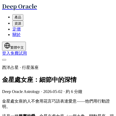
Deep Oracle
產品
資源
定價
關於
繁體中文
登入
免費試用
西洋占星 · 行星落座
金星處女座：細節中的深情
Deep Oracle Astrology
·
2026-05-02
·
約 6 分鐘
金星處女座的人不會用花言巧語表達愛意——他們用行動證
明。