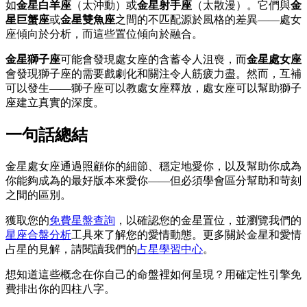
如
金星白羊座
（太沖動）或
金星射手座
（太散漫）。它們與
金
星巨蟹座
或
金星雙魚座
之間的不匹配源於風格的差異——處女
座傾向於分析，而這些置位傾向於融合。
金星獅子座
可能會發現處女座的含蓄令人沮喪，而
金星處女座
會發現獅子座的需要戲劇化和關注令人筋疲力盡。然而，互補
可以發生——獅子座可以教處女座釋放，處女座可以幫助獅子
座建立真實的深度。
一句話總結
金星處女座通過照顧你的細節、穩定地愛你，以及幫助你成為
你能夠成為的最好版本來愛你——但必須學會區分幫助和苛刻
之間的區別。
獲取您的
免費星盤查詢
，以確認您的金星置位，並瀏覽我們的
星座合盤分析
工具來了解您的愛情動態。更多關於金星和愛情
占星的見解，請閱讀我們的
占星學習中心
。
想知道這些概念在你自己的命盤裡如何呈現？用確定性引擎免
費排出你的四柱八字。