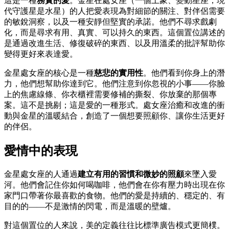
這是一種
務實的愛
。金星在處女座（一個土象、變動星座，現
代守護星是水星）的人把愛表現為對細節的關注、對伴侶需要
的敏銳洞察，以及一種安靜但堅實的承諾。他們不尋求戲劇
化，而是尋求有用、真實、可以持久的東西。這個置位講述的
是通過改進生活、修復破碎的東西、以及用溫柔的批評幫助你
變得更好來表達愛。
金星處女座的核心是一種
慈悲的實用性
。他們看到你身上的潛
力，他們想幫助你達到它。他們注意到你忽視的小事——你臉
上的焦慮線條、你衣櫃裡需要修補的撕裂、你放棄的那個專
案。這不是挑剔；這是愛的一種形式。處女座治癒和改進的衝
動與金星的溫暖結合，創造了一個想要照顧你、讓你生活更好
的伴侶。
愛情中的表現
金星處女座的人通過
建立有用的習慣和微妙的照顧
來墜入愛
河。他們會記住你如何喝咖啡，他們會在你有壓力時出現在你
家門口帶著你最喜歡的食物。他們的愛是持續的、穩定的、有
目的的——不是激情的閃電，而是溫暖的壁爐。
對這個置位的人來說，美的定義往往比標準廣告模式更簡樸。