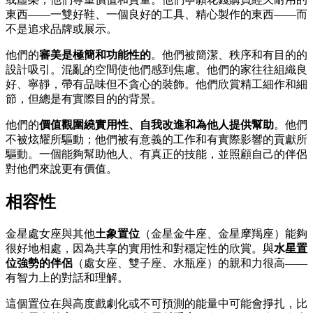
東西——一雙好鞋、一個良好的工具、精心製作的東西——而
不是追求品牌或展示。
他們的
審美是極簡和功能性的
。他們被簡潔、秩序和有目的的
設計吸引。混亂的空間使他們感到焦慮。他們的家往往組織良
好、寧靜，帶有品味但不貪心的裝飾。他們欣賞精工細作和細
節，但總是有實際目的的背景。
他們的
價值觀圍繞實用性、自我改進和為他人提供幫助
。他們
不被炫耀所驅動；他們被有意義的工作和有實際影響的貢獻所
驅動。一個能夠幫助他人、有真正的技能，並照顧自己的伴侶
對他們來說更有價值。
相容性
金星處女座與其他
土象置位
（金星金牛座、金星摩羯座）能夠
很好地相處，因為共享的實用性和對穩定性的欣賞。與
水星置
位強勢的伴侶
（處女座、雙子座、水瓶座）的親和力很高——
有智力上的對話和理解。
這個置位在與高度戲劇化或不可預測的能量中可能會掙扎，比