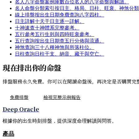
名人八字命盤案例庫
數百位名人的八字命盤與解讀。
名人命盤分類索引
按日主、格局、日柱、旺衰、神煞分類
線上排盤
按出生日期免費查詢八字四柱。
日主詳解
十天干日主逐一詳解。
十神速查
十神體系完整參考。
五行參考
五行生剋與四時旺衰參考。
五行查詢
按出生日期查五行分佈與流通。
神煞查詢
三十八種神煞與所落柱位。
日柱查詢
日柱干支、納音、藏干與空亡。
現在排出你的命盤
排盤服務永久免費。你可以在閱讀命盤後，再決定是否購買完
免費排盤
檢視完整示例報告
Deep Oracle
根據你的出生時刻排盤，提供深度命理解讀與問答。
產品