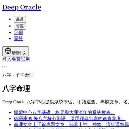
Deep Oracle
產品
資源
定價
關於
繁體中文
登入
免費試用
八字 · 子平命理
八字命理
Deep Oracle 八字中心提供系統學習、術語速查、專題文章
學習中心
八字基礎、格局與大運流年的系統教程。
術語庫
99 條八字核心術語，引用經典出處的速查參考。
命理文章
上千篇專題文章，涵蓋十神、神煞、流年運勢與