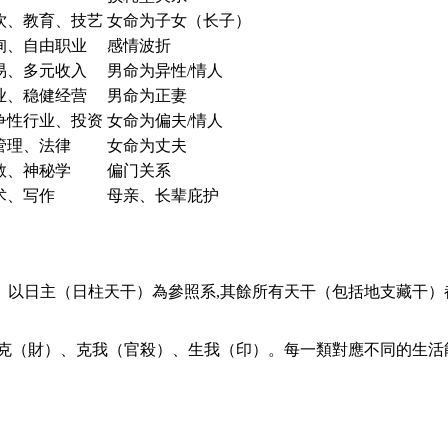
饮、教育、技艺
女命为子女（长子）
询、自由职业
感情波折
易、多元收入
男命为异性/情人
业、稳健经营
男命为正妻
争性行业、投资
女命为偏夫/情人
管理、法律
女命为丈夫
教、神秘学
偏门关系
术、写作
母亲、长辈庇护
以日主（日柱天干）為參照系,其餘所有天干（包括地支藏干）都
克（財）、克我（官殺）、生我（印）。每一類對應不同的生活能