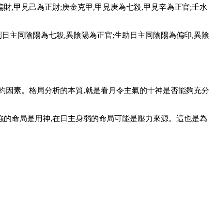
財,甲見己為正財;庚金克甲,甲見庚為七殺,甲見辛為正官;壬水
制日主同陰陽為七殺,異陰陽為正官;生助日主同陰陽為偏印,異陰
約因素。格局分析的本質,就是看月令主氣的十神是否能夠充分
強的命局是用神,在日主身弱的命局可能是壓力來源。這也是為