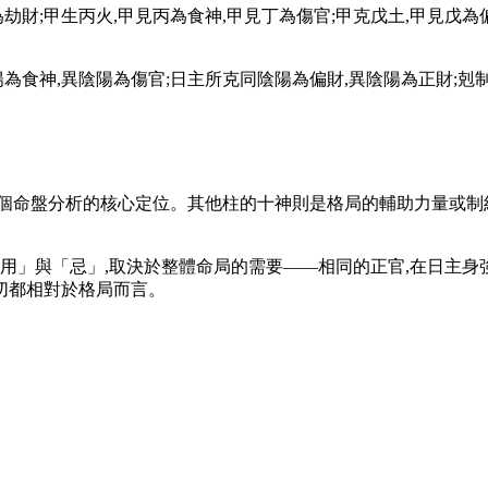
劫財;甲生丙火,甲見丙為食神,甲見丁為傷官;甲克戊土,甲見戊為偏
為食神,異陰陽為傷官;日主所克同陰陽為偏財,異陰陽為正財;剋
個命盤分析的核心定位。其他柱的十神則是格局的輔助力量或制
「用」與「忌」,取決於整體命局的需要——相同的正官,在日主身
切都相對於格局而言。