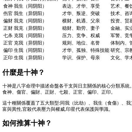
食神
我生（同阴阳）
表达、才华、享受
艺术、餐
伤官
我生（异阴阳）
才华、叛逆、突破
技术、咨
偏财
我克（同阴阳）
横财、机遇、父亲
投资、贸
正财
我克（异阴阳）
稳财、勤劳、妻子
金融、实
七杀
克我（同阴阳）
压力、竞争、权威
军警、竞
正官
克我（异阴阳）
规则、地位、名誉
体制内、
偏印
生我（同阴阳）
才华、孤独、特殊技能
研究、宗
正印
生我（异阴阳）
学识、保护、母亲
文化、学
什麼是十神？
十神是八字命理中描述命盤各干支與日主關係的核心分類系統。
食神、傷官、偏財、正財、七殺、正官、偏印、正印。
這十種關係覆蓋了五大類型:同我（比劫）、我生（食傷）、我
富與異性,官殺代表壓力與權威,印星代表保護與學識。
如何推算十神？