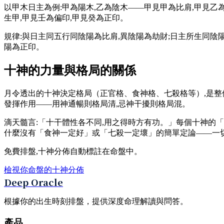
以甲木日主為例:甲為陽木,乙為陰木——甲見甲為比肩,甲見乙為
生甲,甲見壬為偏印,甲見癸為正印。
規律:與日主同五行同陰陽為比肩,異陰陽為劫財;日主所生同陰陽
陽為正印。
十神的力量與格局的關係
月令透出的十神決定格局（正官格、食神格、七殺格等）,是整
發揮作用——用神通暢則格局清,忌神干擾則格局混。
滴天髓言:「十干體性各不同,用之得時方有功。」每個十神的
什麼沒有「食神一定好」或「七殺一定壞」的簡單定論——一
免費排盤,十神分佈自動標註在命盤中。
檢視你命盤的十神分佈
Deep Oracle
根據你的出生時刻排盤，提供深度命理解讀與問答。
產品