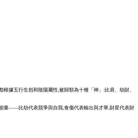
根據五行生剋和陰陽屬性,被歸類為十種「神」:比肩、劫財、
量——比劫代表競爭與自我,食傷代表輸出與才華,財星代表財