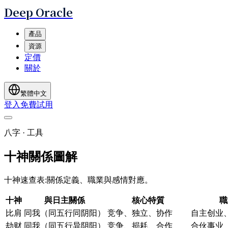
Deep Oracle
產品
資源
定價
關於
繁體中文
登入
免費試用
八字 · 工具
十神關係圖解
十神速查表:關係定義、職業與感情對應。
十神
與日主關係
核心特質
職
比肩
同我（同五行同阴阳）
竞争、独立、协作
自主创业
劫财
同我（同五行异阴阳）
竞争、损耗、合作
合伙事业