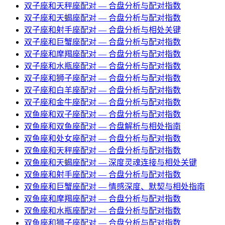
双子座和天秤座配对 — 合盘分析与配对指数
双子座和天蝎座配对 — 合盘分析与配对指数
双子座和射手座配对 — 合盘分析与相处关键
双子座和巨蟹座配对 — 合盘分析与配对指数
双子座和摩羯座配对 — 合盘分析与配对指数
双子座和水瓶座配对 — 合盘分析与配对指数
双子座和狮子座配对 — 合盘分析与配对指数
双子座和白羊座配对 — 合盘分析与配对指数
双子座和金牛座配对 — 合盘分析与配对指数
双鱼座和双子座配对 — 合盘分析与配对指数
双鱼座和双鱼座配对 — 合盘解析与相处指南
双鱼座和处女座配对 — 合盘分析与配对指数
双鱼座和天秤座配对 — 合盘分析与配对指数
双鱼座和天蝎座配对 — 深度灵魂连接与相处关键
双鱼座和射手座配对 — 合盘分析与配对指数
双鱼座和巨蟹座配对 — 情感深度、默契与相处指南
双鱼座和摩羯座配对 — 合盘分析与配对指数
双鱼座和水瓶座配对 — 合盘分析与配对指数
双鱼座和狮子座配对 — 合盘分析与配对指数