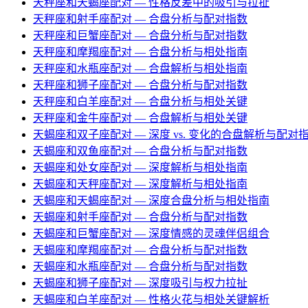
天秤座和天蝎座配对 — 性格反差中的吸引与拉扯
天秤座和射手座配对 — 合盘分析与配对指数
天秤座和巨蟹座配对 — 合盘分析与配对指数
天秤座和摩羯座配对 — 合盘分析与相处指南
天秤座和水瓶座配对 — 合盘解析与相处指南
天秤座和狮子座配对 — 合盘分析与配对指数
天秤座和白羊座配对 — 合盘分析与相处关键
天秤座和金牛座配对 — 合盘解析与相处关键
天蝎座和双子座配对 — 深度 vs. 变化的合盘解析与配对
天蝎座和双鱼座配对 — 合盘分析与配对指数
天蝎座和处女座配对 — 深度解析与相处指南
天蝎座和天秤座配对 — 深度解析与相处指南
天蝎座和天蝎座配对 — 深度合盘分析与相处指南
天蝎座和射手座配对 — 合盘分析与配对指数
天蝎座和巨蟹座配对 — 深度情感的灵魂伴侣组合
天蝎座和摩羯座配对 — 合盘分析与配对指数
天蝎座和水瓶座配对 — 合盘分析与配对指数
天蝎座和狮子座配对 — 深度吸引与权力拉扯
天蝎座和白羊座配对 — 性格火花与相处关键解析