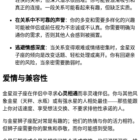
轻快的关系，但深入潜水很困难。你可能会混淆吸引和
真正的连接。一段关系可能看起来有趣，但缺乏实质。
在关系中不可靠的声誉
：你的多变和需要多样化的兴趣
可能被伴侣或前任视为不忠诚或不认真。你需要明确沟
通你的需求，否则其他人会感到被搁置。
逃避情感深度
：当关系变得艰难或情绪密集时，金星双
子座的倾向是改变话题、轻松处理或离开。你有回避亲
密的风险，当亲密需要脆弱时。
爱情与兼容性
金星双子座在伴侣中寻求
心灵相通
而非灵魂伴侣。你与其他风
象金星（天秤、水瓶）或有强水星的人相处最佳——那些能跟
上你对话速度、享受想法交换、不要求排他性承诺的人。
与金星狮子座配对常是有趣的；他们的热情与你的活力相符。
但狮子座需要你的聚焦和恭敬，而你可能感到受限。