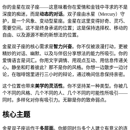
你的金星在双子座——这意味着你在爱情和金钱中寻求的不是
深度的痴迷，而是
动态的对话
。双子座由水星（Mercury）守
护，是一个风象、变动型星座。金星在这里变得好奇、灵巧、
需要空间。这不是终身承诺的位置；这是保持选择权、移动的
自由、以及源源不断的新想法的位置。
金星双子座的核心需求是
智力兴奋
。你不仅被浪漫打动，更被
精妙的对话、幽默、以及与伴侣分享想法的能力所吸引。你的
爱情语言是词汇。你用文字调情、用观点互动、用信息传递关
心。静坐和盯着彼此？那不是你的风格。你想一边散步一边讨
论，在咖啡馆里进行三小时的辩论，通过晚间信息保持亲密。
这个位置也带来
美学的灵活性
。你不坚持某一种类型。你被几
个不同的风格、几个不同的人、几个不同的可能性所吸引——
同时。多样化对你有吸引力。无聊是你的致命弱点。
核心主题
金星双子座运作于
多层面
。你能同时与多个人建立有意义的连