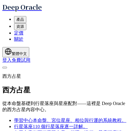
Deep Oracle
產品
資源
定價
關於
繁體中文
登入
免費試用
西方占星
西方占星
從本命盤基礎到行星落座與星座配對——這裡是 Deep Oracle
的西方占星內容中心。
學習中心
本命盤、宮位星座、相位與行運的系統教程。
行星落座
110 個行星落座逐一詳解。