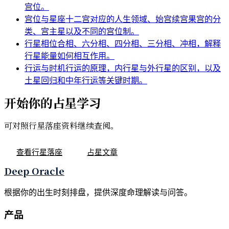
宫位。
宫位与星座
十二宫对应的人生领域、始宫续宫果宫的分
类、宫主星以及不同的宫位制。
行星相位
合相、六分相、四分相、三分相、冲相，解释
行星能量如何相互作用。
行运与时机
行运的原理，内行星与外行星的区别，以及
土星回归和中年行运等关键时期。
开始你的占星学习
可对照行星落座资料继续查阅。
查看行星落座
占星文章
Deep Oracle
根据你的出生时刻排盘，提供深度命理解读与问答。
产品