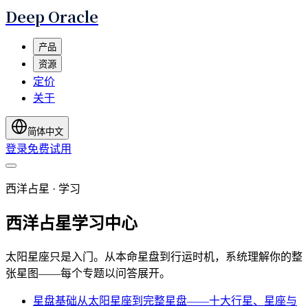
Deep Oracle
产品
资源
定价
关于
简体中文
登录
免费试用
西洋占星 · 学习
西洋占星学习中心
太阳星座只是入门。从本命星盘到行运时机，系统理解你的整
张星图——每个专题以问答展开。
星盘基础
从太阳星座到完整星盘——十大行星、星座与