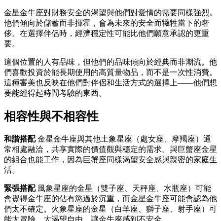
金星金牛座對財務安全的渴望與他們對愛情的需要同樣強烈。
他們傾向於儲蓄而非揮霍，會為未來的安全而犧牲當下的奢
侈。在選擇伴侶時，經濟穩定性可能比他們願意承認的更重
要。
這個位置的人有品味，但他們的品味傾向於經典而非潮流。他
們喜歡投資於能長期使用的高質量物品，而不是一次性消費。
這種審美也反映在他們對伴侶和生活方式的選擇上——他們想
要能經得起時間考驗的東西。
相容性與不相容性
和諧搭配
金星金牛座與其他土象星座（處女座、摩羯座）通
常相處融洽，共享實際的價值觀與穩定的需求。與巨蟹座金星
的組合也能工作，因為巨蟹座同樣渴望安全感與親密的家庭生
活。
緊張搭配
風象星座的金星（雙子座、天秤座、水瓶座）可能
會覺得金牛座的佔有慾過於沉重，而金星金牛座可能會認為他
們太不確定。火象星座的金星（白羊座、獅子座、射手座）可
能太冒險、太渴望自由，讓金牛座感到不安全。