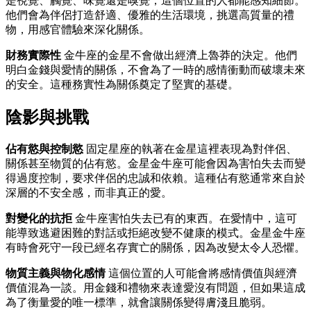
是視覺、觸覺、味覺還是嗅覺，這個位置的人都能感知細節。
他們會為伴侶打造舒適、優雅的生活環境，挑選高質量的禮
物，用感官體驗來深化關係。
財務實際性
金牛座的金星不會做出經濟上魯莽的決定。他們
明白金錢與愛情的關係，不會為了一時的感情衝動而破壞未來
的安全。這種務實性為關係奠定了堅實的基礎。
陰影與挑戰
佔有慾與控制慾
固定星座的執著在金星這裡表現為對伴侶、
關係甚至物質的佔有慾。金星金牛座可能會因為害怕失去而變
得過度控制，要求伴侶的忠誠和依賴。這種佔有慾通常來自於
深層的不安全感，而非真正的愛。
對變化的抗拒
金牛座害怕失去已有的東西。在愛情中，這可
能導致逃避困難的對話或拒絕改變不健康的模式。金星金牛座
有時會死守一段已經名存實亡的關係，因為改變太令人恐懼。
物質主義與物化感情
這個位置的人可能會將感情價值與經濟
價值混為一談。用金錢和禮物來表達愛沒有問題，但如果這成
為了衡量愛的唯一標準，就會讓關係變得膚淺且脆弱。