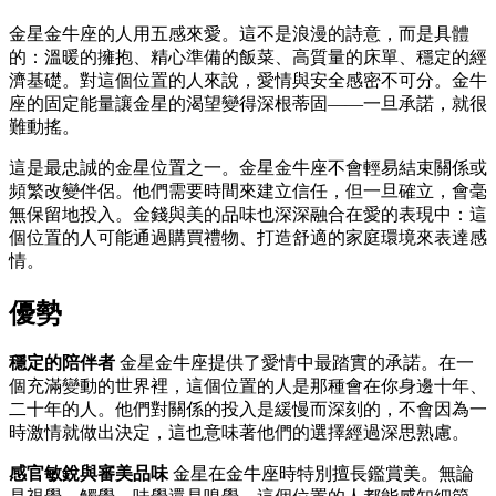
金星金牛座的人用五感來愛。這不是浪漫的詩意，而是具體
的：溫暖的擁抱、精心準備的飯菜、高質量的床單、穩定的經
濟基礎。對這個位置的人來說，愛情與安全感密不可分。金牛
座的固定能量讓金星的渴望變得深根蒂固——一旦承諾，就很
難動搖。
這是最忠誠的金星位置之一。金星金牛座不會輕易結束關係或
頻繁改變伴侶。他們需要時間來建立信任，但一旦確立，會毫
無保留地投入。金錢與美的品味也深深融合在愛的表現中：這
個位置的人可能通過購買禮物、打造舒適的家庭環境來表達感
情。
優勢
穩定的陪伴者
金星金牛座提供了愛情中最踏實的承諾。在一
個充滿變動的世界裡，這個位置的人是那種會在你身邊十年、
二十年的人。他們對關係的投入是緩慢而深刻的，不會因為一
時激情就做出決定，這也意味著他們的選擇經過深思熟慮。
感官敏銳與審美品味
金星在金牛座時特別擅長鑑賞美。無論