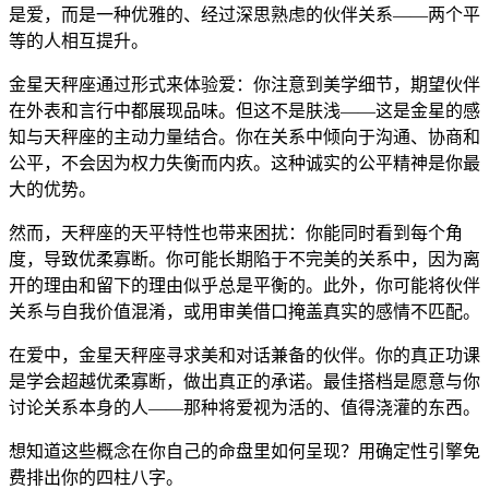
是爱，而是一种优雅的、经过深思熟虑的伙伴关系——两个平
等的人相互提升。
金星天秤座通过形式来体验爱：你注意到美学细节，期望伙伴
在外表和言行中都展现品味。但这不是肤浅——这是金星的感
知与天秤座的主动力量结合。你在关系中倾向于沟通、协商和
公平，不会因为权力失衡而内疚。这种诚实的公平精神是你最
大的优势。
然而，天秤座的天平特性也带来困扰：你能同时看到每个角
度，导致优柔寡断。你可能长期陷于不完美的关系中，因为离
开的理由和留下的理由似乎总是平衡的。此外，你可能将伙伴
关系与自我价值混淆，或用审美借口掩盖真实的感情不匹配。
在爱中，金星天秤座寻求美和对话兼备的伙伴。你的真正功课
是学会超越优柔寡断，做出真正的承诺。最佳搭档是愿意与你
讨论关系本身的人——那种将爱视为活的、值得浇灌的东西。
想知道这些概念在你自己的命盘里如何呈现？用确定性引擎免
费排出你的四柱八字。