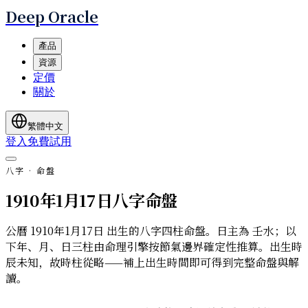
Deep Oracle
產品
資源
定價
關於
繁體中文
登入
免費試用
八字 · 命盤
1910年1月17日八字命盤
公曆 1910年1月17日 出生的八字四柱命盤。日主為 壬水；以
下年、月、日三柱由命理引擎按節氣邊界確定性推算。出生時
辰未知，故時柱從略——補上出生時間即可得到完整命盤與解
讀。