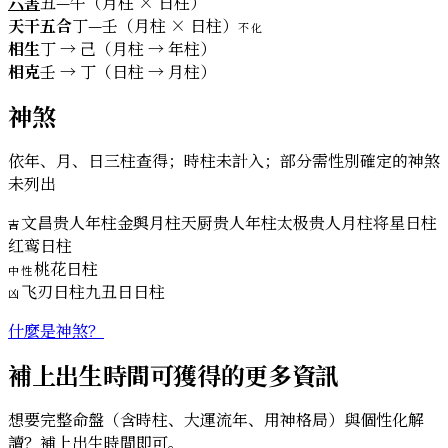
六害
丑—午（月柱 × 日柱）
天干五合
丁—壬（月柱 × 日柱）
不化
相生
丁 → 己（月柱 → 年柱）
相克
壬 → 丁（日柱 → 月柱）
神煞
依年、月、日三柱查得；時柱未計入；部分需性別確定的神煞
未列出
文昌贵人
年柱
金舆
月柱
天厨贵人
年柱
太极贵人
月柱
将星
日柱
吉
红鸾
日柱
桃花
日柱
中性
飞刃
日柱
九丑日
日柱
凶
什麼是神煞？
補上出生時間可獲得的更多資訊
想要完整命盤（含時柱、大運流年、用神格局）與個性化解
讀？補上出生時間即可。