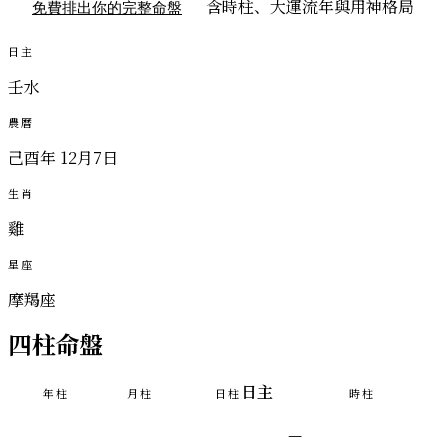
含時柱、大運流年與用神格局
免費排出你的完整命盤
日主
壬水
農曆
己酉年 12月7日
生肖
雞
星座
摩羯座
四柱命盤
日主
年柱
月柱
日柱
時柱
—