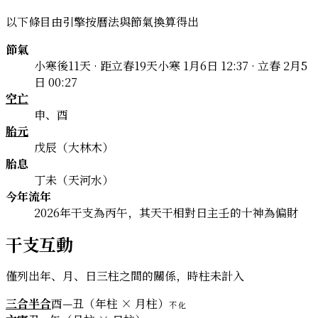
以下條目由引擎按曆法與節氣換算得出
節氣
小寒後11天 · 距立春19天
小寒 1月6日 12:37 · 立春 2月5
日 00:27
空亡
申、酉
胎元
戊辰（大林木）
胎息
丁未（天河水）
今年流年
2026年干支為丙午，其天干相對日主壬的十神為偏財
干支互動
僅列出年、月、日三柱之間的關係，時柱未計入
三合半合
酉—丑（年柱 × 月柱）
不化