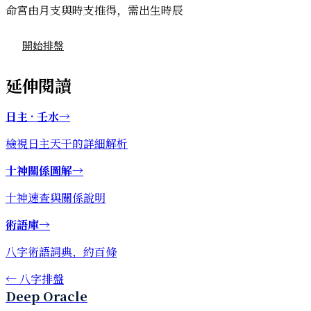
命宮由月支與時支推得，需出生時辰
開始排盤
延伸閱讀
日主 · 壬水
→
檢視日主天干的詳細解析
十神關係圖解
→
十神速查與關係說明
術語庫
→
八字術語詞典，約百條
←
八字排盤
Deep Oracle