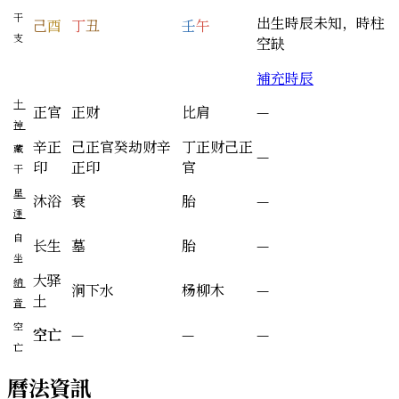
干
出生時辰未知，時柱
己
酉
丁
丑
壬
午
支
空缺
補充時辰
十
正官
正财
比肩
—
神
辛
正
己
正官
癸
劫财
辛
丁
正财
己
正
藏
—
印
正印
官
干
星
沐浴
衰
胎
—
運
自
长生
墓
胎
—
坐
大驿
納
涧下水
杨柳木
—
土
音
空
空亡
—
—
—
亡
曆法資訊