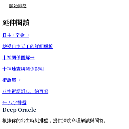
開始排盤
延伸閱讀
日主 · 辛金
→
檢視日主天干的詳細解析
十神關係圖解
→
十神速查與關係說明
術語庫
→
八字術語詞典，約百條
←
八字排盤
Deep Oracle
根據你的出生時刻排盤，提供深度命理解讀與問答。