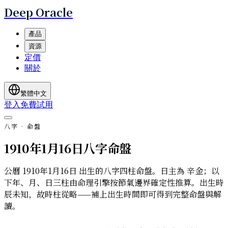
Deep Oracle
產品
資源
定價
關於
繁體中文
登入
免費試用
八字 · 命盤
1910年1月16日八字命盤
公曆 1910年1月16日 出生的八字四柱命盤。日主為 辛金；以
下年、月、日三柱由命理引擎按節氣邊界確定性推算。出生時
辰未知，故時柱從略——補上出生時間即可得到完整命盤與解
讀。