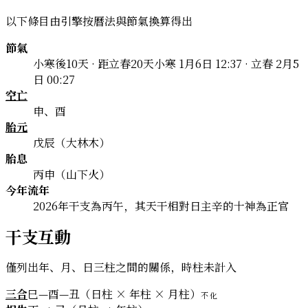
以下條目由引擎按曆法與節氣換算得出
節氣
小寒後10天 · 距立春20天
小寒 1月6日 12:37 · 立春 2月5
日 00:27
空亡
申、酉
胎元
戊辰（大林木）
胎息
丙申（山下火）
今年流年
2026年干支為丙午，其天干相對日主辛的十神為正官
干支互動
僅列出年、月、日三柱之間的關係，時柱未計入
三合
巳—酉—丑（日柱 × 年柱 × 月柱）
不化