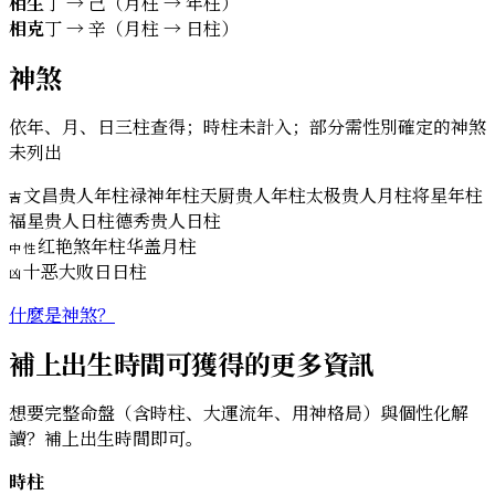
相生
丁 → 己（月柱 → 年柱）
相克
丁 → 辛（月柱 → 日柱）
神煞
依年、月、日三柱查得；時柱未計入；部分需性別確定的神煞
未列出
文昌贵人
年柱
禄神
年柱
天厨贵人
年柱
太极贵人
月柱
将星
年柱
吉
福星贵人
日柱
德秀贵人
日柱
红艳煞
年柱
华盖
月柱
中性
十恶大败日
日柱
凶
什麼是神煞？
補上出生時間可獲得的更多資訊
想要完整命盤（含時柱、大運流年、用神格局）與個性化解
讀？補上出生時間即可。
時柱