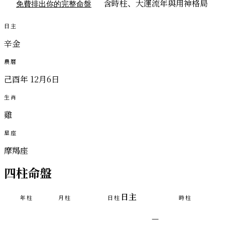
含時柱、大運流年與用神格局
免費排出你的完整命盤
日主
辛金
農曆
己酉年 12月6日
生肖
雞
星座
摩羯座
四柱命盤
日主
年柱
月柱
日柱
時柱
—