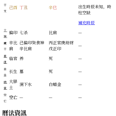
干
出生時辰未知，時
己
酉
丁
丑
辛
巳
支
柱空缺
補充時辰
十
偏印
七杀
比肩
—
神
辛
比
己
偏印
癸
食神
丙
正官
庚
劫财
藏
—
肩
辛
比肩
戊
正印
干
星
临官
养
死
—
運
自
长生
墓
死
—
坐
大驿
納
涧下水
白蜡金
—
土
音
空
空亡
—
—
—
亡
曆法資訊