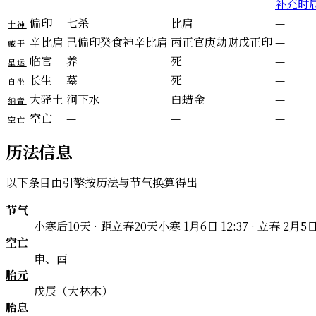
补充时
偏印
七杀
比肩
—
十神
辛
比肩
己
偏印
癸
食神
辛
比肩
丙
正官
庚
劫财
戊
正印
—
藏干
临官
养
死
—
星运
长生
墓
死
—
自坐
大驿土
涧下水
白蜡金
—
纳音
空亡
—
—
—
空亡
历法信息
以下条目由引擎按历法与节气换算得出
节气
小寒后10天 · 距立春20天
小寒 1月6日 12:37 · 立春 2月5日
空亡
申、酉
胎元
戊辰（大林木）
胎息