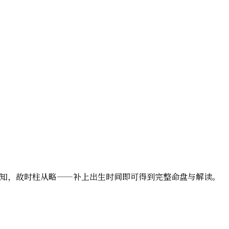
辰未知，故时柱从略——补上出生时间即可得到完整命盘与解读。