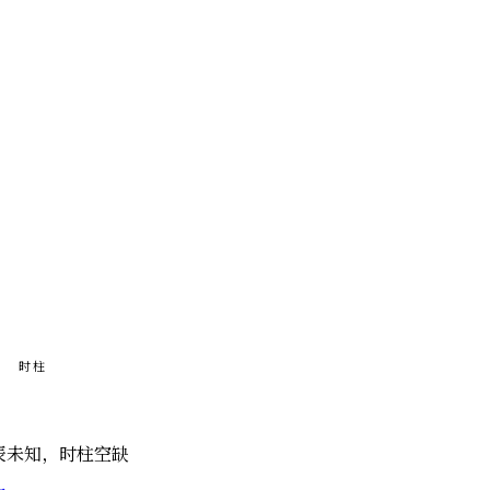
时柱
辰未知，时柱空缺