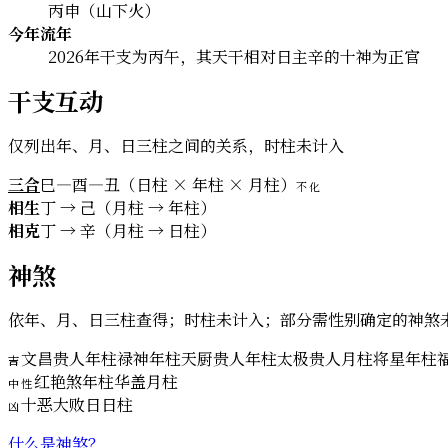
丙申（山下火）
今年流年
2026年干支为丙午，其天干相对日主辛的十神为正官
干支互动
仅列出年、月、日三柱之间的关系，时柱未计入
三合
巳—酉—丑（日柱 × 年柱 × 月柱）
不化
相生
丁 → 己（月柱 → 年柱）
相克
丁 → 辛（月柱 → 日柱）
神煞
依年、月、日三柱查得；时柱未计入；部分需性别确定的神煞
文昌贵人
年柱
禄神
年柱
天厨贵人
年柱
太极贵人
月柱
将星
年柱
吉
红艳煞
年柱
华盖
月柱
中性
十恶大败日
日柱
凶
什么是神煞？