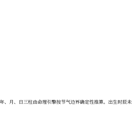
金；以下年、月、日三柱由命理引擎按节气边界确定性推算。出生时