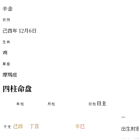
辛金
农历
己酉年 12月6日
生肖
鸡
星座
摩羯座
四柱命盘
日主
年柱
月柱
日柱
—
己
酉
丁
丑
辛
巳
干支
出生时