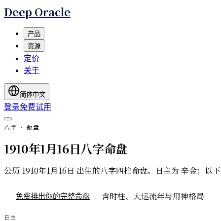
Deep Oracle
产品
资源
定价
关于
简体中文
登录
免费试用
八字 · 命盘
1910年1月16日八字命盘
公历 1910年1月16日 出生的八字四柱命盘。日主为 辛
含时柱、大运流年与用神格局
免费排出你的完整命盘
日主