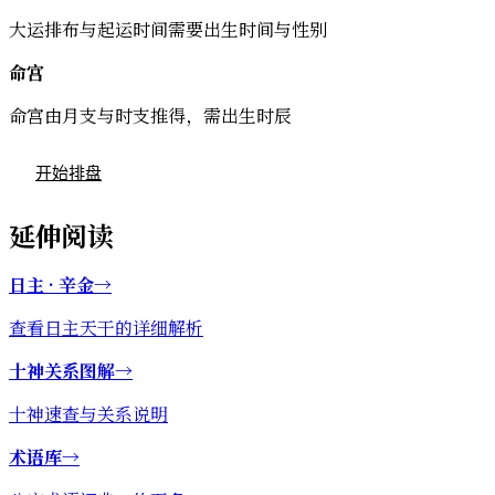
大运排布与起运时间需要出生时间与性别
命宫
命宫由月支与时支推得，需出生时辰
开始排盘
延伸阅读
日主 · 辛金
→
查看日主天干的详细解析
十神关系图解
→
十神速查与关系说明
术语库
→