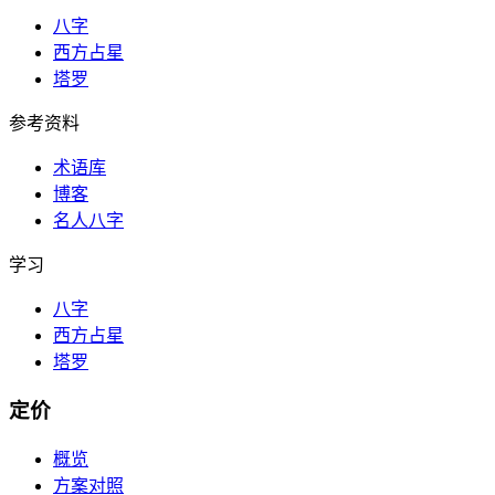
八字
西方占星
塔罗
参考资料
术语库
博客
名人八字
学习
八字
西方占星
塔罗
定价
概览
方案对照