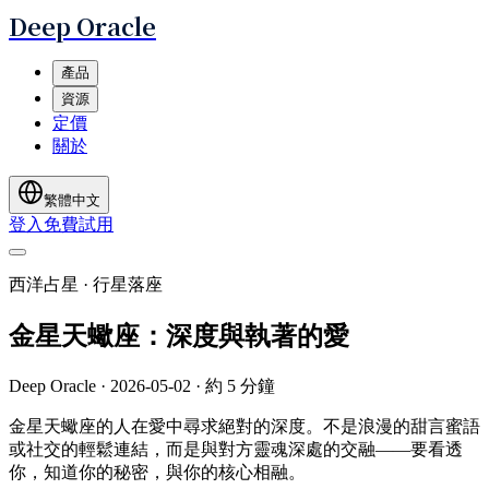
Deep Oracle
產品
資源
定價
關於
繁體中文
登入
免費試用
西洋占星 · 行星落座
金星天蠍座：深度與執著的愛
Deep Oracle
·
2026-05-02
·
約 5 分鐘
金星天蠍座的人在愛中尋求絕對的深度。不是浪漫的甜言蜜語
或社交的輕鬆連結，而是與對方靈魂深處的交融——要看透
你，知道你的秘密，與你的核心相融。