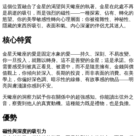
這個位置融合了金星的渴望與天蠍座的執著。金星在此處不再
是易逝的吸引，而是強烈的磁性——一種探索、佔有、轉化的
慾望。你的美學敏感性轉向心理層面：你被複雜性、神秘性、
隱藏的東西所吸引。表面和氣、內心深邃的伴侶尤其迷人。
核心特質
金星天蠍座的愛是固定水象的愛——持久、深刻、不易改變。
你一旦投入，就難以轉身。這不是善變的金星；這是承諾。你
需要感受到被真正看見、被選中，而不是隨意擁有。金錢與價
值觀上，你傾向於深入、長期的投資，而非表面的消費。在美
學上，你偏好深色調、暗示性的線條、有故事感的物品——明
亮與膚淺讓你感到不安。
天蠍座的洞察力賦予你在關係中的超強感知。你能讀出弦外之
音，察覺到他人的真實動機。這種能力既是禮物，也是負擔。
優勢
磁性與深度的吸引力