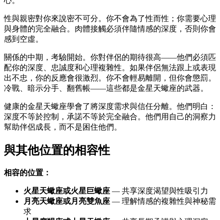
心。
性與親密對你來說密不可分。你不會為了性而性；你需要心理
與身體的完全融合。肉體接觸必須伴隨情感的深度，否則你會
感到空虛。
關係的中期，考驗開始。你對伴侶的期待很高——他們必須匹
配你的深度、忠誠度和心理複雜性。如果伴侶無法跟上或表現
出不忠，你的反應會很激烈。你不會輕易離開，但你會懲罰。
冷戰、暗示分手、翻舊帳——這些都是金星天蠍座的武器。
健康的金星天蠍座學會了將深度需求與信任分離。他們明白：
深度不等於控制，承諾不等於完全融合。他們用自己的洞察力
幫助伴侶成長，而不是困住他們。
與其他位置的相容性
相容的位置：
火星天蠍座或火星巨蠍座
— 共享深度渴望與性吸引力
月亮天蠍座或月亮雙魚座
— 理解情感的複雜性與神秘需
求