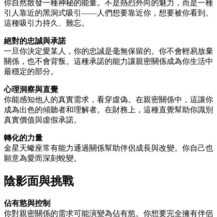
你自然散發一種神秘的能量。不是熱烈外向的魅力，而是一種
引人靠近的黑洞式吸引——人們想要靠近你，想要被你看到。
這種吸引力持久、難忘。
絕對的忠誠與承諾
一旦你決定愛某人，你的忠誠是毫無保留的。你不會輕易放棄
關係，也不會背叛。這種承諾的能力讓親密關係成為你生活中
最穩定的部分。
心理洞察與直覺
你能感知他人的真實需求，看穿虛偽。在親密關係中，這讓你
成為出色的傾聽者和理解者。在財務上，這種直覺幫助你識別
真實價值與虛假承諾。
轉化的力量
金星天蠍座常有能力通過關係幫助伴侶成長與改變。你自己也
願意為愛而深刻蛻變。
陰影面與挑戰
佔有慾與控制
你對親密關係的需求可能演變為佔有慾。你想要完全擁有伴侶