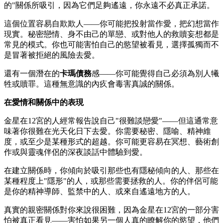
的"關係所吸引，因為它們足夠遙遠，你永遠不必真正承諾。
這個位置容易自欺欺人——你可能把投射當作愛，把幻想當作
現實。秘密戀情、身不由己的單戀、或對他人的救贖妄想都是
常見的模式。你也可能害怕自己的慾望被看見，選擇孤獨而不
是冒著被拒絕的風險去愛。
還有一個潛在的
卡瑪債務
感——你可能覺得自己必須為別人犧
牲或贖罪。這種無意識的內疚會毒害真誠的關係。
在愛情和關係中的表現
金星在12宮的人經常報告說自己"很難談戀愛"——但這通常意
味著你很難在光天化日下去愛。你需要秘密、隱喻、精神維
度，或至少是某種形式的超越。你可能更容易在冥想、藝術創
作或與靈魂伴侶的深夜談話中體驗到愛。
在建立關係時，你傾向於吸引那些也有隱秘傾向的人、那些在
某種程度上"隱形"的人，或那些需要拯救的人。你的伴侶可能
是你的精神導師、監禁中的人、或來自遙遠地方的人。
真實的親密關係對你來說很困難，因為金星在12宮的一部分害
怕被真正看見——害怕如果另一個人真的瞭解你的慾望，他們