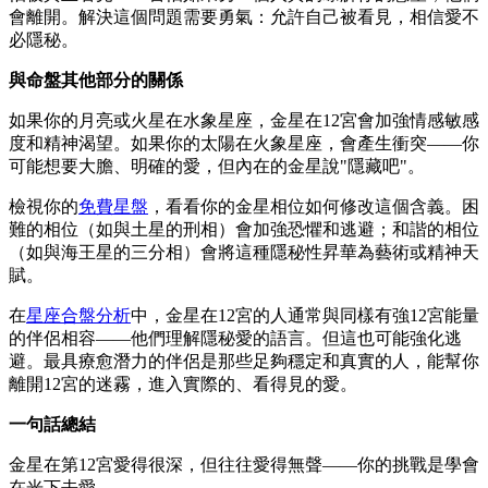
會離開。解決這個問題需要勇氣：允許自己被看見，相信愛不
必隱秘。
與命盤其他部分的關係
如果你的月亮或火星在水象星座，金星在12宮會加強情感敏感
度和精神渴望。如果你的太陽在火象星座，會產生衝突——你
可能想要大膽、明確的愛，但內在的金星說"隱藏吧"。
檢視你的
免費星盤
，看看你的金星相位如何修改這個含義。困
難的相位（如與土星的刑相）會加強恐懼和逃避；和諧的相位
（如與海王星的三分相）會將這種隱秘性昇華為藝術或精神天
賦。
在
星座合盤分析
中，金星在12宮的人通常與同樣有強12宮能量
的伴侶相容——他們理解隱秘愛的語言。但這也可能強化逃
避。最具療愈潛力的伴侶是那些足夠穩定和真實的人，能幫你
離開12宮的迷霧，進入實際的、看得見的愛。
一句話總結
金星在第12宮愛得很深，但往往愛得無聲——你的挑戰是學會
在光下去愛。