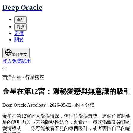
Deep Oracle
產品
資源
定價
關於
繁體中文
登入
免費試用
西洋占星 · 行星落座
金星在第12宮：隱秘愛戀與無意識的吸引
Deep Oracle Astrology
·
2026-05-02
·
約 4 分鐘
金星在第12宮的人愛得很深，但往往愛得無聲。這個位置將金
星的吸引力與12宮的隱秘性結合，創造出一種既渴望又躲避的
愛情模式——你可能被看不見的東西吸引，或者害怕自己的感