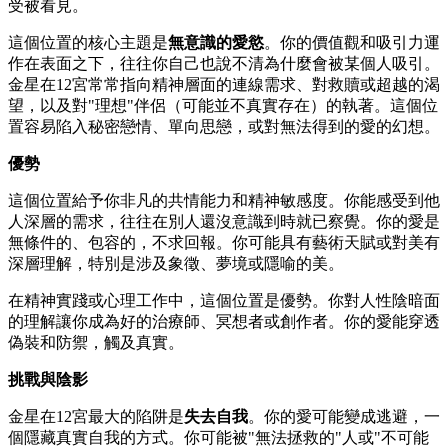
受被看見。
這個位置的核心主題是
無意識的愛慾
。你的價值觀和吸引力運
作在表面之下，往往你自己也說不清為什麼會被某個人吸引。
金星在12宮常常指向精神層面的連線需求、對救贖或超越的渴
望，以及對"理想"伴侶（可能並不真實存在）的執著。這個位
置容易陷入秘密戀情、單向思戀，或對無法得到的愛的幻想。
優勢
這個位置給予你非凡的共情能力和精神敏感度。你能感受到他
人深層的需求，往往在別人還沒意識到時就已察覺。你的愛是
無條件的、包容的，不求回報。你可能具有藝術天賦或對美有
深層理解，特別是涉及象徵、夢境或隱喻的美。
在精神實踐或心理工作中，這個位置是優勢。你對人性陰暗面
的理解讓你成為好的治療師、冥想者或創作者。你的愛能穿透
偽裝和防禦，觸及真實。
挑戰與陰影
金星在12宮最大的陷阱是
失去自我
。你的愛可能變成逃避，一
個隱藏真實自我的方式。你可能被"無法拯救的"人或"不可能