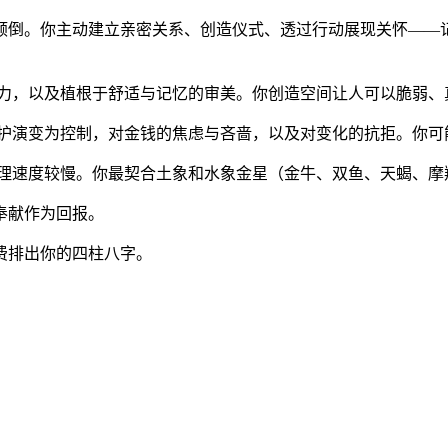
倾倒。你主动建立亲密关系、创造仪式、透过行动展现关怀——
力，以及植根于舒适与记忆的审美。你创造空间让人可以脆弱、
护演变为控制，对金钱的焦虑与吝啬，以及对变化的抗拒。你可
理速度较慢。你最契合土象和水象金星（金牛、双鱼、天蝎、摩
奉献作为回报。
费排出你的四柱八字。