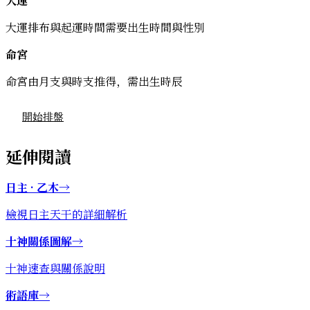
大運
大運排布與起運時間需要出生時間與性別
命宮
命宮由月支與時支推得，需出生時辰
開始排盤
延伸閱讀
日主 · 乙木
→
檢視日主天干的詳細解析
十神關係圖解
→
十神速查與關係說明
術語庫
→