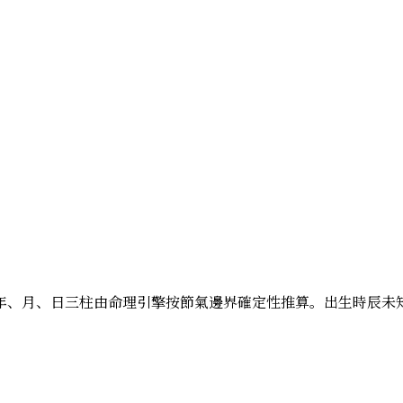
；以下年、月、日三柱由命理引擎按節氣邊界確定性推算。出生時辰