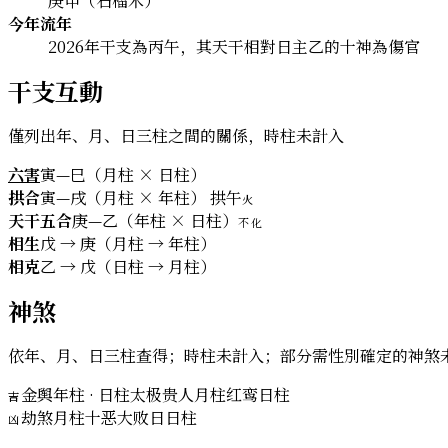
庚申（石榴木）
今年流年
2026年干支為丙午，其天干相對日主乙的十神為傷官
干支互動
僅列出年、月、日三柱之間的關係，時柱未計入
六害
寅—巳（月柱 × 日柱）
拱合
寅—戌（月柱 × 年柱） 拱午
火
天干五合
庚—乙（年柱 × 日柱）
不化
相生
戊 → 庚（月柱 → 年柱）
相克
乙 → 戊（日柱 → 月柱）
神煞
依年、月、日三柱查得；時柱未計入；部分需性別確定的神煞
金舆
年柱 · 日柱
太极贵人
月柱
红鸾
日柱
吉
劫煞
月柱
十恶大败日
日柱
凶