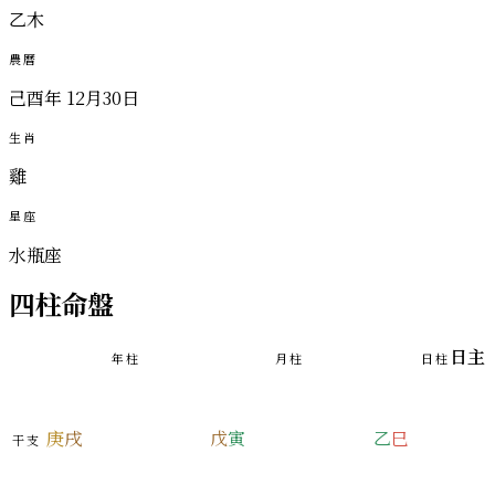
乙木
農曆
己酉年 12月30日
生肖
雞
星座
水瓶座
四柱命盤
日主
年柱
月柱
日柱
庚
戌
戊
寅
乙
巳
干支