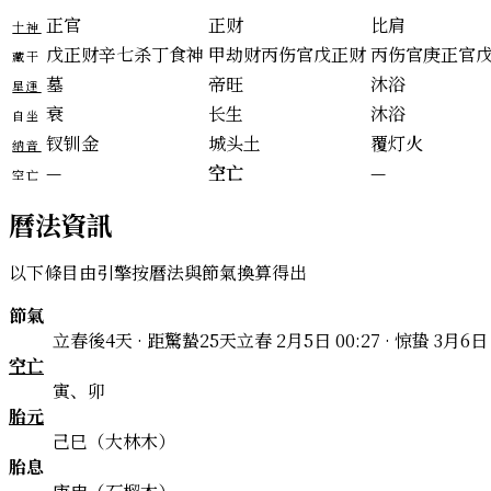
正官
正财
比肩
十神
戊
正财
辛
七杀
丁
食神
甲
劫财
丙
伤官
戊
正财
丙
伤官
庚
正官
藏干
墓
帝旺
沐浴
星運
衰
长生
沐浴
自坐
钗钏金
城头土
覆灯火
納音
—
空亡
—
空亡
曆法資訊
以下條目由引擎按曆法與節氣換算得出
節氣
立春後4天 · 距驚蟄25天
立春 2月5日 00:27 · 惊蛰 3月6日 
空亡
寅、卯
胎元
己巳（大林木）
胎息