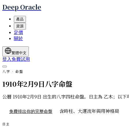
Deep Oracle
產品
資源
定價
關於
繁體中文
登入
免費試用
八字 · 命盤
1910年2月9日八字命盤
公曆 1910年2月9日 出生的八字四柱命盤。日主為 乙木
含時柱、大運流年與用神格局
免費排出你的完整命盤
日主