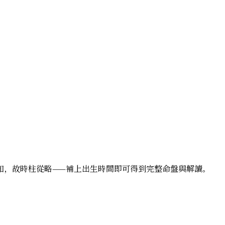
未知，故時柱從略——補上出生時間即可得到完整命盤與解讀。