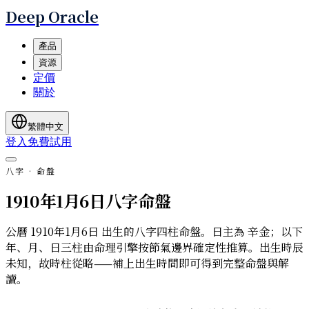
Deep Oracle
產品
資源
定價
關於
繁體中文
登入
免費試用
八字 · 命盤
1910年1月6日八字命盤
公曆 1910年1月6日 出生的八字四柱命盤。日主為 辛金；以下
年、月、日三柱由命理引擎按節氣邊界確定性推算。出生時辰
未知，故時柱從略——補上出生時間即可得到完整命盤與解
讀。