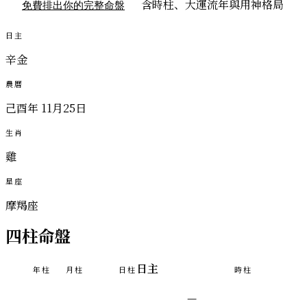
含時柱、大運流年與用神格局
免費排出你的完整命盤
日主
辛金
農曆
己酉年 11月25日
生肖
雞
星座
摩羯座
四柱命盤
日主
年柱
月柱
日柱
時柱
—