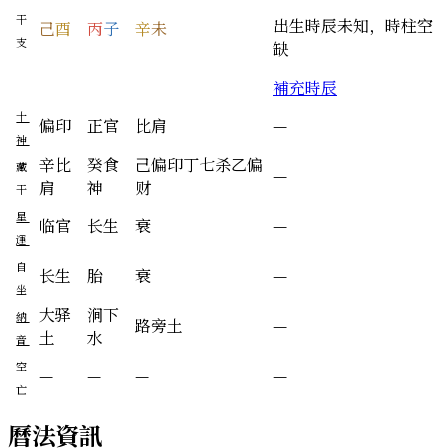
干
出生時辰未知，時柱空
己
酉
丙
子
辛
未
支
缺
補充時辰
十
偏印
正官
比肩
—
神
辛
比
癸
食
己
偏印
丁
七杀
乙
偏
藏
—
肩
神
财
干
星
临官
长生
衰
—
運
自
长生
胎
衰
—
坐
大驿
涧下
納
路旁土
—
土
水
音
空
—
—
—
—
亡
曆法資訊