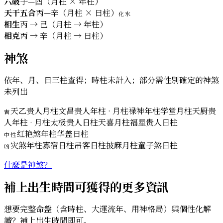
六破
子—酉（月柱 × 年柱）
天干五合
丙—辛（月柱 × 日柱）
化水
相生
丙 → 己（月柱 → 年柱）
相克
丙 → 辛（月柱 → 日柱）
神煞
依年、月、日三柱查得；時柱未計入；部分需性別確定的神煞
未列出
天乙贵人
月柱
文昌贵人
年柱 · 月柱
禄神
年柱
学堂
月柱
天厨贵
吉
人
年柱 · 月柱
太极贵人
日柱
天喜
月柱
福星贵人
日柱
红艳煞
年柱
华盖
日柱
中性
灾煞
年柱
寡宿
日柱
吊客
日柱
披麻
月柱
童子煞
日柱
凶
什麼是神煞？
補上出生時間可獲得的更多資訊
想要完整命盤（含時柱、大運流年、用神格局）與個性化解
讀？補上出生時間即可。