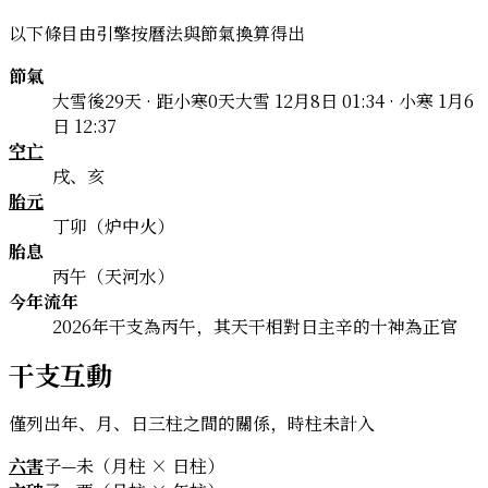
以下條目由引擎按曆法與節氣換算得出
節氣
大雪後29天 · 距小寒0天
大雪 12月8日 01:34 · 小寒 1月6
日 12:37
空亡
戌、亥
胎元
丁卯（炉中火）
胎息
丙午（天河水）
今年流年
2026年干支為丙午，其天干相對日主辛的十神為正官
干支互動
僅列出年、月、日三柱之間的關係，時柱未計入
六害
子—未（月柱 × 日柱）