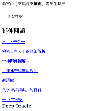
命宮由月支與時支推得，需出生時辰
開始排盤
延伸閱讀
日主 · 辛金
→
檢視日主天干的詳細解析
十神關係圖解
→
十神速查與關係說明
術語庫
→
八字術語詞典，約百條
←
八字排盤
Deep Oracle