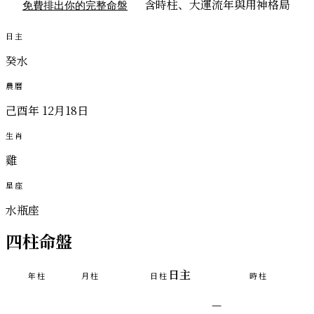
含時柱、大運流年與用神格局
免費排出你的完整命盤
日主
癸水
農曆
己酉年 12月18日
生肖
雞
星座
水瓶座
四柱命盤
日主
年柱
月柱
日柱
時柱
—