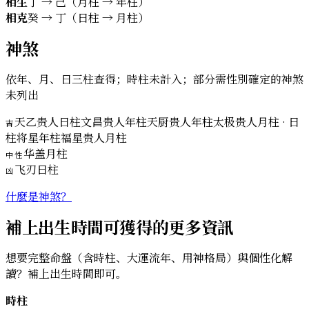
相生
丁 → 己（月柱 → 年柱）
相克
癸 → 丁（日柱 → 月柱）
神煞
依年、月、日三柱查得；時柱未計入；部分需性別確定的神煞
未列出
天乙贵人
日柱
文昌贵人
年柱
天厨贵人
年柱
太极贵人
月柱 · 日
吉
柱
将星
年柱
福星贵人
月柱
华盖
月柱
中性
飞刃
日柱
凶
什麼是神煞？
補上出生時間可獲得的更多資訊
想要完整命盤（含時柱、大運流年、用神格局）與個性化解
讀？補上出生時間即可。
時柱