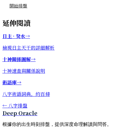
開始排盤
延伸閱讀
日主 · 癸水
→
檢視日主天干的詳細解析
十神關係圖解
→
十神速查與關係說明
術語庫
→
八字術語詞典，約百條
←
八字排盤
Deep Oracle
根據你的出生時刻排盤，提供深度命理解讀與問答。