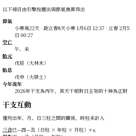
以下條目由引擎按曆法與節氣換算得出
節氣
小寒後22天 · 距立春8天
小寒 1月6日 12:37 · 立春 2月5
日 00:27
空亡
午、未
胎元
戊辰（大林木）
胎息
戊申（大驿土）
今年流年
2026年干支為丙午，其天干相對日主癸的十神為正財
干支互動
僅列出年、月、日三柱之間的關係，時柱未計入
三合
巳—酉—丑（日柱 × 年柱 × 月柱）
不化