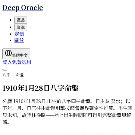
Deep Oracle
產品
資源
定價
關於
繁體中文
登入
免費試用
八字 · 命盤
1910年1月28日八字命盤
公曆 1910年1月28日 出生的八字四柱命盤。日主為 癸水；以
下年、月、日三柱由命理引擎按節氣邊界確定性推算。出生時
辰未知，故時柱從略——補上出生時間即可得到完整命盤與解
讀。