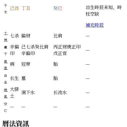
干
出生時辰未知，時
己
酉
丁
丑
癸
巳
支
柱空缺
補充時辰
十
七杀
偏财
比肩
—
神
辛
偏
己
七杀
癸
比肩
丙
正财
庚
正印
藏
—
印
辛
偏印
戊
正官
干
星
病
冠带
胎
—
運
自
长生
墓
胎
—
坐
大驿
納
涧下水
长流水
—
土
音
空
—
—
—
—
亡
曆法資訊