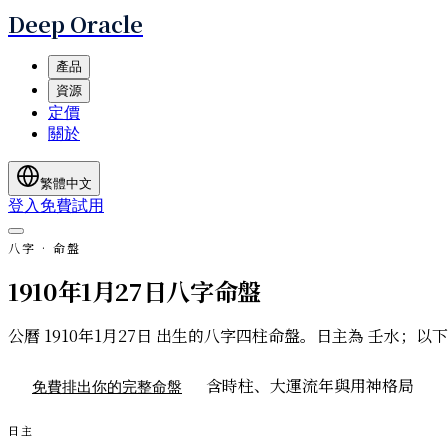
Deep Oracle
產品
資源
定價
關於
繁體中文
登入
免費試用
八字 · 命盤
1910年1月27日八字命盤
公曆 1910年1月27日 出生的八字四柱命盤。日主為 壬
含時柱、大運流年與用神格局
免費排出你的完整命盤
日主