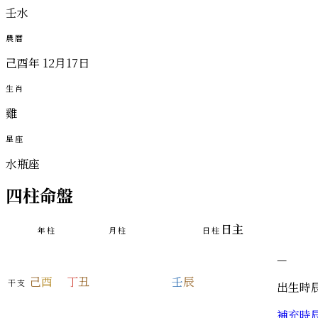
壬水
農曆
己酉年 12月17日
生肖
雞
星座
水瓶座
四柱命盤
日主
年柱
月柱
日柱
—
己
酉
丁
丑
壬
辰
干支
出生時
補充時