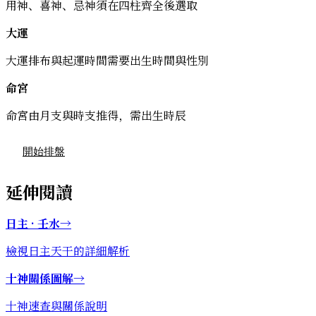
用神、喜神、忌神須在四柱齊全後選取
大運
大運排布與起運時間需要出生時間與性別
命宮
命宮由月支與時支推得，需出生時辰
開始排盤
延伸閱讀
日主 · 壬水
→
檢視日主天干的詳細解析
十神關係圖解
→
十神速查與關係說明