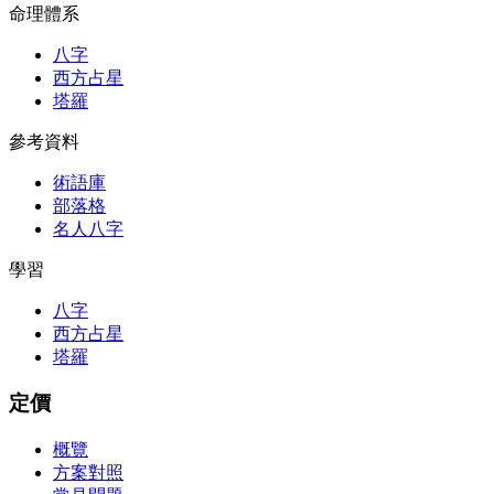
命理體系
八字
西方占星
塔羅
參考資料
術語庫
部落格
名人八字
學習
八字
西方占星
塔羅
定價
概覽
方案對照