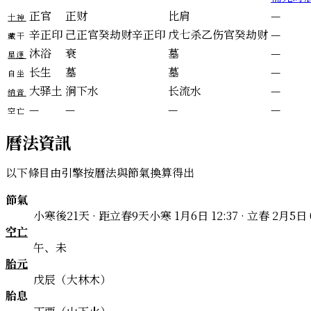
正官
正财
比肩
—
十神
辛
正印
己
正官
癸
劫财
辛
正印
戊
七杀
乙
伤官
癸
劫财
—
藏干
沐浴
衰
墓
—
星運
长生
墓
墓
—
自坐
大驿土
涧下水
长流水
—
納音
—
—
—
—
空亡
曆法資訊
以下條目由引擎按曆法與節氣換算得出
節氣
小寒後21天 · 距立春9天
小寒 1月6日 12:37 · 立春 2月5日 
空亡
午、未
胎元
戊辰（大林木）
胎息