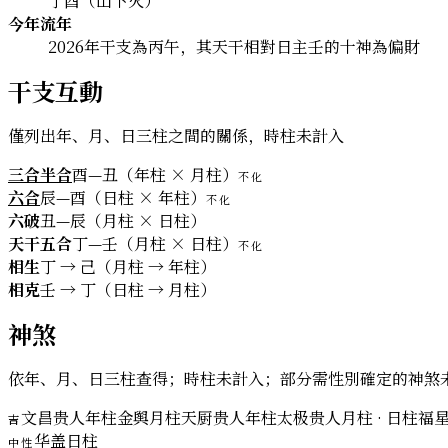
丁酉（山下火）
今年流年
2026年干支為丙午，其天干相對日主壬的十神為偏財
干支互動
僅列出年、月、日三柱之間的關係，時柱未計入
三合半合
酉—丑（年柱 × 月柱）
不化
六合
辰—酉（日柱 × 年柱）
不化
六破
丑—辰（月柱 × 日柱）
天干五合
丁—壬（月柱 × 日柱）
不化
相生
丁 → 己（月柱 → 年柱）
相克
壬 → 丁（日柱 → 月柱）
神煞
依年、月、日三柱查得；時柱未計入；部分需性別確定的神煞
文昌贵人
年柱
金舆
月柱
天厨贵人
年柱
太极贵人
月柱 · 日柱
福
吉
华盖
日柱
中性