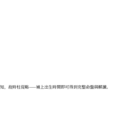
辰未知，故時柱從略——補上出生時間即可得到完整命盤與解讀。