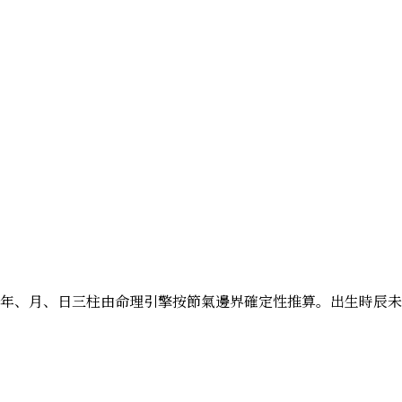
水；以下年、月、日三柱由命理引擎按節氣邊界確定性推算。出生時