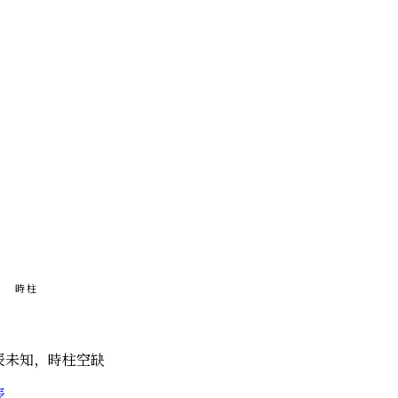
時柱
辰未知，時柱空缺
辰