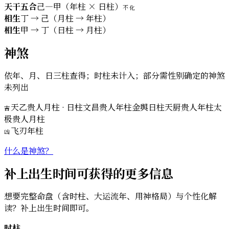
天干五合
己—甲（年柱 × 日柱）
不化
相生
丁 → 己（月柱 → 年柱）
相生
甲 → 丁（日柱 → 月柱）
神煞
依年、月、日三柱查得；时柱未计入；部分需性别确定的神煞
未列出
天乙贵人
月柱 · 日柱
文昌贵人
年柱
金舆
日柱
天厨贵人
年柱
太
吉
极贵人
月柱
飞刃
年柱
凶
什么是神煞？
补上出生时间可获得的更多信息
想要完整命盘（含时柱、大运流年、用神格局）与个性化解
读？补上出生时间即可。
时柱