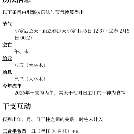
以下条目由引擎按历法与节气换算得出
节气
小寒后13天 · 距立春17天
小寒 1月6日 12:37 · 立春 2月5
日 00:27
空亡
午、未
胎元
戊辰（大林木）
胎息
己巳（大林木）
今年流年
2026年干支为丙午，其天干相对日主甲的十神为食神
干支互动
仅列出年、月、日三柱之间的关系，时柱未计入
三合半合
酉—丑（年柱 × 月柱）
不化