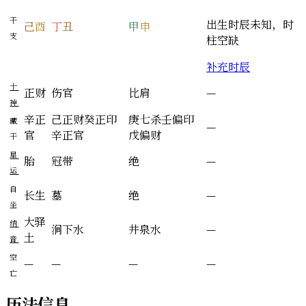
干
出生时辰未知，时
己
酉
丁
丑
甲
申
支
柱空缺
补充时辰
十
正财
伤官
比肩
—
神
辛
正
己
正财
癸
正印
庚
七杀
壬
偏印
藏
—
官
辛
正官
戊
偏财
干
星
胎
冠带
绝
—
运
自
长生
墓
绝
—
坐
大驿
纳
涧下水
井泉水
—
土
音
空
—
—
—
—
亡
历法信息