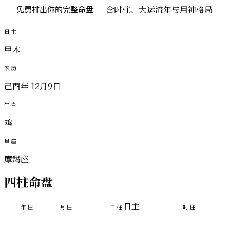
含时柱、大运流年与用神格局
免费排出你的完整命盘
日主
甲木
农历
己酉年 12月9日
生肖
鸡
星座
摩羯座
四柱命盘
日主
年柱
月柱
日柱
时柱
—