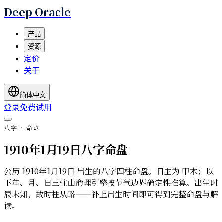
Deep Oracle
产品
资源
定价
关于
简体中文
登录
免费试用
八字 · 命盘
1910年1月19日八字命盘
公历 1910年1月19日 出生的八字四柱命盘。日主为 甲木；以
下年、月、日三柱由命理引擎按节气边界确定性推算。出生时
辰未知，故时柱从略——补上出生时间即可得到完整命盘与解
读。