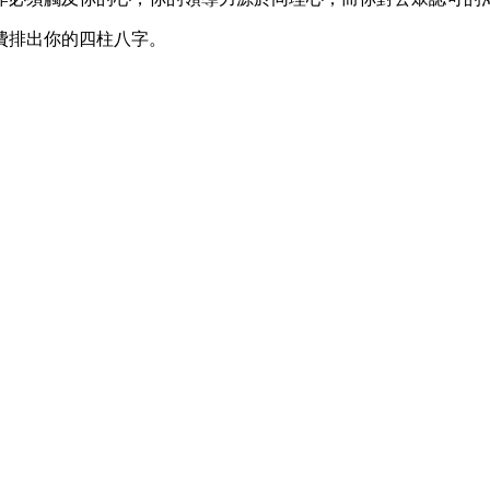
費排出你的四柱八字。