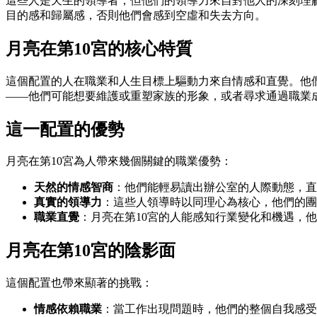
這些人是天生的領導者，但他們的領導力來自對他人的深刻理解
目的感和歸屬感，否則他們會感到空虛和失去方向。
月亮在第10宮的核心特質
這個配置的人在職業和人生目標上驅動力來自情感和直覺。他
——他們可能想要維護或重塑家族的形象，或者尋求通過職業
這一配置的優勢
月亮在第10宮為人帶來幾個關鍵的職業優勢：
天然的情感智商
：他們能輕易讀出辦公室的人際動態，直
真實的領導力
：這些人領導時以同理心為核心，他們的團
職業直覺
：月亮在第10宮的人能感知行業變化和機遇，
月亮在第10宮的陰影面
這個配置也帶來顯著的挑戰：
情感依賴職業
：當工作出現問題時，他們的整個自我感受