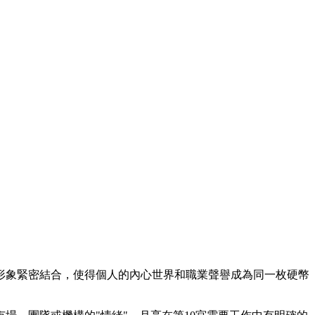
形象緊密結合，使得個人的內心世界和職業聲譽成為同一枚硬幣