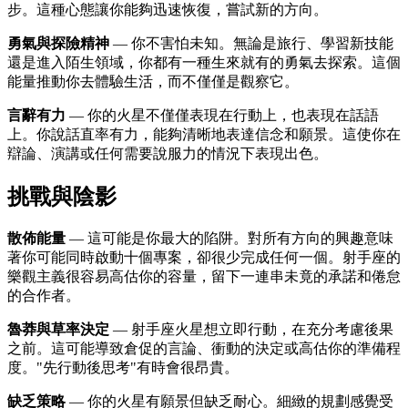
步。這種心態讓你能夠迅速恢復，嘗試新的方向。
勇氣與探險精神
— 你不害怕未知。無論是旅行、學習新技能
還是進入陌生領域，你都有一種生來就有的勇氣去探索。這個
能量推動你去體驗生活，而不僅僅是觀察它。
言辭有力
— 你的火星不僅僅表現在行動上，也表現在話語
上。你說話直率有力，能夠清晰地表達信念和願景。這使你在
辯論、演講或任何需要說服力的情況下表現出色。
挑戰與陰影
散佈能量
— 這可能是你最大的陷阱。對所有方向的興趣意味
著你可能同時啟動十個專案，卻很少完成任何一個。射手座的
樂觀主義很容易高估你的容量，留下一連串未竟的承諾和倦怠
的合作者。
魯莽與草率決定
— 射手座火星想立即行動，在充分考慮後果
之前。這可能導致倉促的言論、衝動的決定或高估你的準備程
度。"先行動後思考"有時會很昂貴。
缺乏策略
— 你的火星有願景但缺乏耐心。細緻的規劃感覺受