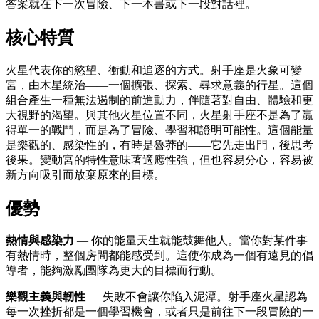
答案就在下一次冒險、下一本書或下一段對話裡。
核心特質
火星代表你的慾望、衝動和追逐的方式。射手座是火象可變
宮，由木星統治——一個擴張、探索、尋求意義的行星。這個
組合產生一種無法遏制的前進動力，伴隨著對自由、體驗和更
大視野的渴望。與其他火星位置不同，火星射手座不是為了贏
得單一的戰鬥，而是為了冒險、學習和證明可能性。這個能量
是樂觀的、感染性的，有時是魯莽的——它先走出門，後思考
後果。變動宮的特性意味著適應性強，但也容易分心，容易被
新方向吸引而放棄原來的目標。
優勢
熱情與感染力
— 你的能量天生就能鼓舞他人。當你對某件事
有熱情時，整個房間都能感受到。這使你成為一個有遠見的倡
導者，能夠激勵團隊為更大的目標而行動。
樂觀主義與韌性
— 失敗不會讓你陷入泥潭。射手座火星認為
每一次挫折都是一個學習機會，或者只是前往下一段冒險的一