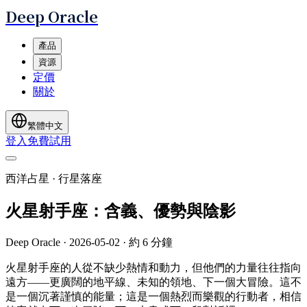
Deep Oracle
產品
資源
定價
關於
繁體中文
登入
免費試用
西洋占星 · 行星落座
火星射手座：含義、優勢與陰影
Deep Oracle
·
2026-05-02
·
約 6 分鐘
火星射手座的人從不缺少熱情和動力，但他們的力量往往指向
遠方——更廣闊的地平線、未知的領地、下一個大冒險。這不
是一個沉著謹慎的能量；這是一個熱烈而樂觀的行動者，相信