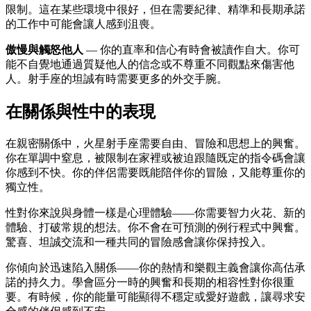
限制。這在某些環境中很好，但在需要紀律、精準和長期承諾
的工作中可能會讓人感到沮喪。
傲慢與觸怒他人
— 你的直率和信心有時會被讀作自大。你可
能不自覺地通過質疑他人的信念或不尊重不同觀點來傷害他
人。射手座的坦誠有時需要更多的外交手腕。
在關係與性中的表現
在親密關係中，火星射手座需要自由、冒險和思想上的興奮。
你在單調中窒息，被限制在家裡或被迫跟隨既定的指令碼會讓
你感到不快。你的伴侶需要既能陪伴你的冒險，又能尊重你的
獨立性。
性對你來說與身體一樣是心理體驗——你需要智力火花、新的
體驗、打破常規的想法。你不會在可預測的例行程式中興奮。
驚喜、坦誠交流和一種共同的冒險感會讓你保持投入。
你傾向於迅速陷入關係——你的熱情和樂觀主義會讓你高估承
諾的持久力。學會區分一時的興奮和長期的相容性對你很重
要。有時候，你的能量可能顯得不穩定或愛好遊戲，讓尋求安