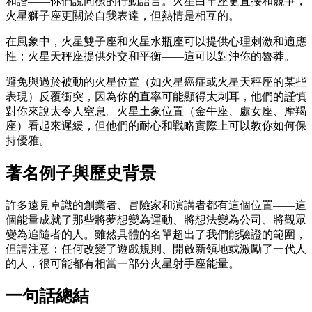
和諧——你們說同樣的行動語言。火星白羊座更直接和競爭，
火星獅子座更關於自我表達，但熱情是相互的。
在風象中，火星雙子座和火星水瓶座可以提供心理刺激和適應
性；火星天秤座提供外交和平衡——這可以對沖你的魯莽。
避免與過於被動的火星位置（如火星癌症或火星天秤座的某些
表現）反覆衝突，因為你的直率可能顯得太刺耳，他們的謹慎
對你來說太令人窒息。火星土象位置（金牛座、處女座、摩羯
座）看起來遲緩，但他們的耐心和戰略實際上可以教你如何保
持優雅。
著名例子與歷史背景
許多遠見卓識的創業者、冒險家和演講者都有這個位置——這
個能量成就了那些將夢想變為運動、將想法變為公司、將觀眾
變為追隨者的人。雖然具體的名單超出了我們能驗證的範圍，
但請注意：任何改變了遊戲規則、開啟新領地或激勵了一代人
的人，很可能都有相當一部分火星射手座能量。
一句話總結