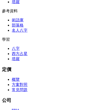
塔羅
參考資料
術語庫
部落格
名人八字
學習
八字
西方占星
塔羅
定價
概覽
方案對照
常見問題
公司