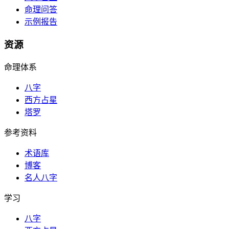
命理问答
示例报告
资源
命理体系
八字
西方占星
塔罗
参考资料
术语库
博客
名人八字
学习
八字