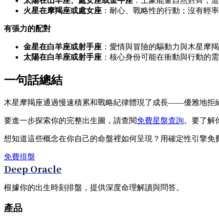
太陽在山羊座、處女座或金牛座
：土象能量自然對齊；這
火星在摩羯座或處女座
：耐心、戰略性的行動；沒有輕率
有張力的配對
金星在白羊座或射手座
：愛情與冒險的驅動力與木星摩羯
太陽在白羊座或射手座
：核心身份可能在衝動與行動的需
一句話總結
木星摩羯座通過慢速積累和戰略紀律體現了成長——優雅地拒絕
要進一步探索你的完整出生圖，請查閱
免費星盤查詢
。要了解
想知道這些概念在你自己的命盤裡如何呈現？用確定性引擎免
免費排盤
Deep Oracle
根據你的出生時刻排盤，提供深度命理解讀與問答。
產品