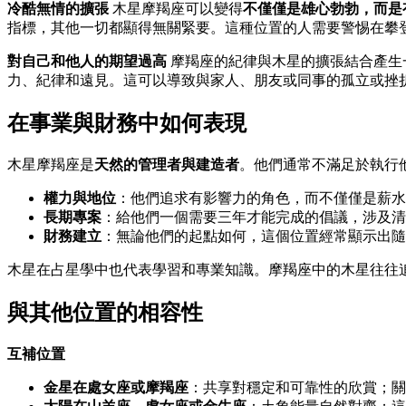
冷酷無情的擴張
木星摩羯座可以變得
不僅僅是雄心勃勃，而是
指標，其他一切都顯得無關緊要。這種位置的人需要警惕在攀
對自己和他人的期望過高
摩羯座的紀律與木星的擴張結合產生
力、紀律和遠見。這可以導致與家人、朋友或同事的孤立或挫
在事業與財務中如何表現
木星摩羯座是
天然的管理者與建造者
。他們通常不滿足於執行
權力與地位
：他們追求有影響力的角色，而不僅僅是薪水
長期專案
：給他們一個需要三年才能完成的倡議，涉及清
財務建立
：無論他們的起點如何，這個位置經常顯示出隨
木星在占星學中也代表學習和專業知識。摩羯座中的木星往往
與其他位置的相容性
互補位置
金星在處女座或摩羯座
：共享對穩定和可靠性的欣賞；關