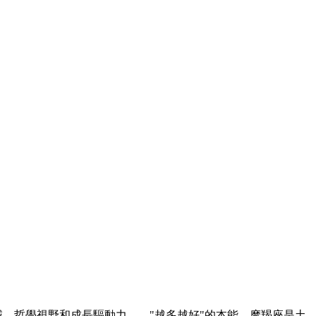
域、哲學視野和成長驅動力——"越多越好"的本能。摩羯座是土