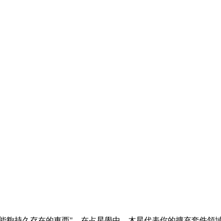
麼能夠持久存在的東西"。在占星學中，木星代表你的擴充套件領