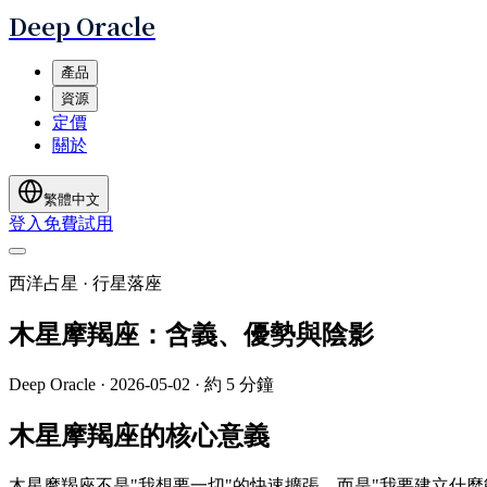
Deep Oracle
產品
資源
定價
關於
繁體中文
登入
免費試用
西洋占星 · 行星落座
木星摩羯座：含義、優勢與陰影
Deep Oracle
·
2026-05-02
·
約 5 分鐘
木星摩羯座的核心意義
木星摩羯座不是"我想要一切"的快速擴張，而是"我要建立什