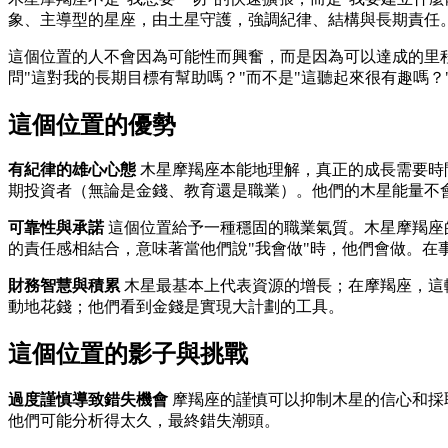
象、主導型的星座，由土星守護，強調紀律、結構與長期責任
這個位置的人不會因為可能性而興奮，而是因為可以達成的里
問"這對我的長期目標有幫助嗎？"而不是"這聽起來很有趣嗎？
這個位置的優勢
有紀律的雄心心態
木星摩羯座本能地理解，真正的成長需要時
期投資者（無論是金錢、教育還是職業）。他們的木星能量不
可靠性與承諾
這個位置給予一種穩固的職業氣質。木星摩羯座
的責任感相結合，意味著當他們說"我會做"時，他們會做。在
財務智慧與積累
木星最基本上代表資源的增長；在摩羯座，這
動地花錢；他們看到金錢是實現大計劃的工具。
這個位置的影子與挑戰
過度謹慎導致錯失機會
摩羯座的謹慎可以抑制木星的信心和採
他們可能分析得太久，最終錯失潮頭。