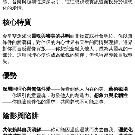
感、音樂與脆弱性深深吸引，往往忽視現實訊號而投身於理想
化的愛情。
核心特質
金星雙魚渴求
靈魂與審美的共鳴
而非物質或社會地位。你以無
條件的愛著稱，對伴侶的內心世界有天生的同情與理解。邊界
對你而言感覺像背叛——你想完全融入他人，成為其靈魂的一
部分。這種同理心使你成為敏銳的夥伴，但也容易導致自我喪
失。
優勢
深層同理心與無條件愛
——你看到他人內在的美。
藝術磁場
——你吸引創意靈魂，激發他人的創造力。
想象力與柔韌性
——你能適應伴侶的需求，共同夢想不可能之事。
陰影與陷阱
共依賴與自我消解
——你可能因過度遷就而失去自我。
理想化