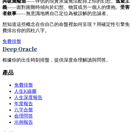
與破滅輪迴
——伴侶的現實永遠無法配得上你的幻想。
逃避主
義
——面對困難時傾向於幻想、物質或另一個人的懷抱。
受害
者敘事
——無意識地將自己定位為被誤解的忠誠者。
想知道這些概念在你自己的命盤裡如何呈現？用確定性引擎免
費排出你的四柱八字。
免費排盤
Deep Oracle
根據你的出生時刻排盤，提供深度命理解讀與問答。
產品
免費排盤
人生K線圖
人生深度報告
年度報告
八字合盤
命理問答
示例報告