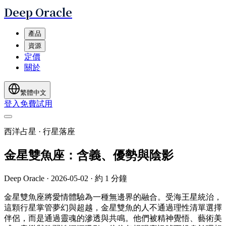
Deep Oracle
產品
資源
定價
關於
繁體中文
登入
免費試用
西洋占星 · 行星落座
金星雙魚座：含義、優勢與陰影
Deep Oracle
·
2026-05-02
·
約 1 分鐘
金星雙魚座將愛情體驗為一種無邊界的融合。受海王星統治，
這顆行星掌管夢幻與超越，金星雙魚的人不通過理性清單選擇
伴侶，而是通過靈魂的滲透與共鳴。他們被精神覺悟、藝術美