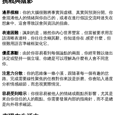
挑戰與陰影
邊界模糊
：你的大腦很難將事實與虛構、真實與預測分開。你
會混淆他人的情緒與你自己的，或者在進行假設交流時迷失在
想象中。這會導致誤會與資訊的扭曲。
表達困難
：諷刺的是，雖然你內心世界豐富，但當被要求用言
語清晰表達時，你往往含糊其辭。你知道你在
感受
什麼，但
很難用語言準確框架化它。
優柔寡斷
：由於你容易看到每個論點的兩面，你經常難以做出
決定或堅持一個立場。你總是可以理解為什麼有人會不同意
你。
注意力分散
：你的思維像一條小溪，跟隨著每一個有趣的岔
路。完成需要線性聚焦的任務對你來說是折磨。你會陷入過度
分析情感細節，而忽視實際情況。
容易受到暗示
：你很容易被他人的情緒或觀點所影響，尤其是
來自你信任的人的觀點。你需要發展內部的指南針，而不是總
是向外尋求確認。