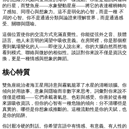
的行星，而雙魚座——水象變動星座——將它的表達權柄轉向
了感知、同理心與想象力。這不是弱化的心智，而是一種
不
同的
心智。你不是通過分類與論證來理解世界，而是通過感
受、關聯與隱喻。
這個位置使你的交流方式充滿直覺性。你能從弦外之音、肢體
語言、他人未言明的渴望中吸收意義。在房間裡，你是那個察
覺到氣場變化的人——即使沒人說出來。你的大腦自然而然地
看到模式、聯絡與微妙的相似性。談話對你來說不僅是資訊交
換，更是一種情感與想象的舞蹈。
核心特質
雙魚座統治者海王星用詩意與霧氣籠罩了水星的清晰頭腦。你
傾向於用故事、意象與隱喻而非數字來思考。詞彙對你來說不
僅僅是標籤——它們承載著氣息、色彩與感受。你善於從各種
來源吸收資訊，但你的心智有一種危險的傾向：分不清哪些是
真實的、哪些是你想象或推斷的。這種流動性是你的天賦，也
是你的陷阱。
你討厭冷硬的對話。你希望言語中有情感、有意義、有人性的