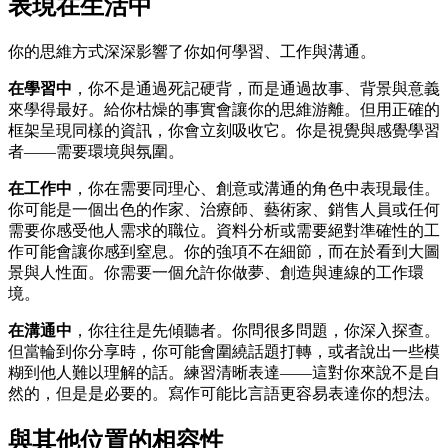
表現在生活中
你的思維方式深深影響了你如何學習、工作與溝通。
在學習中
，你不是通過死記硬背，而是通過故事、背景與意義
來學得最好。給你枯燥的事實會讓你的思維游離。但用正確的
框架呈現同樣的資訊，你會立刻吸收它。你是視覺與感覺學習
者——需要環境與氛圍。
在工作中
，你在需要同理心、創意或溝通的角色中表現最佳。
你可能是一個出色的作家、治療師、藝術家、銷售人員或任何
需要你感受他人需求的職位。資料分析或需要絕對準確性的工
作可能會讓你感到窒息。你的強項不在細節，而在於看到大圖
景與人性面。你需要一個允許你做夢、創造與連線的工作環
境。
在溝通中
，你往往是先傾聽者。你問很多問題，你深入探查。
但當輪到你分享時，你可能會圍繞話題打轉，或者說出一些模
糊到他人難以理解的話。練習清晰表達——這對你來說不是自
然的，但是是必要的。寫作可能比言語更容易表達你的想法。
與其他位置的相容性