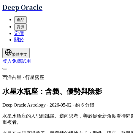
Deep Oracle
產品
資源
定價
關於
繁體中文
登入
免費試用
西洋占星 · 行星落座
水星水瓶座：含義、優勢與陰影
Deep Oracle Astrology
·
2026-05-02
·
約 6 分鐘
水星水瓶座的人思維跳躍、逆向思考，善於從全新角度看待問
重複者。