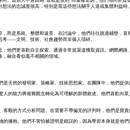
導向。這類人不會因為"這就是規則"而重複老調，他們傾向於質
對想法的忠誠度很高，特別是當這些想法關乎人道或集體利益時
節，而是系統、整體和遠景。在討論中，他們往往跳過鋪墊，直
思考——文明、技術、社會趨勢而非個人瑣碎。
息；他們更喜歡自主探索、通過非常規渠道獲取資訊。網際網路
路，融合看似毫不相關的領域。
們是天然的發明家、策略家、技術思想家。在團隊中，他們提供
驚人的能力將複雜觀念轉化為可理解的群體敘述。他們喜歡向眾
、客觀的方式分析問題。在需要不帶偏見的評判時，他們是寶貴
物的擁抱。他們不害怕被證明是錯誤的，因為學習本身就是他們