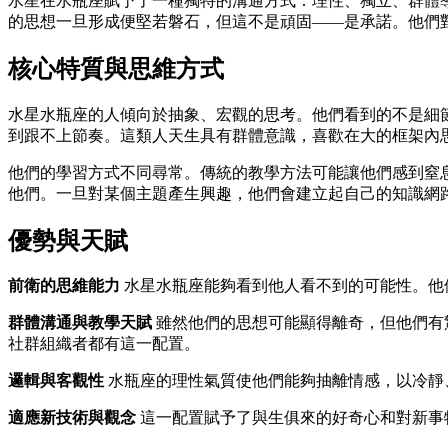
水星在水瓶座賦予了一種獨特的溝通方式：理性、獨立、群體
的思想一旦形成便堅若磐石，但這不是頑固——是承諾。他們
核心特質與思維方式
水星水瓶座的人傾向於抽象、宏觀的思考。他們看到的不是細
到跟不上節奏。這類人天生具有群體意識，喜歡在大的框架內
他們的學習方式不同尋常。傳統的教學方法可能讓他們感到窒
他們。一旦對某個主題產生興趣，他們會建立起自己的知識網
優勢與天賦
前衛的思維能力
水星水瓶座能夠看到他人看不到的可能性。他
群體溝通與教學天賦
雖然他們的思想可能顯得離奇，但他們有
社群組織者都有這一配置。
邏輯與客觀性
水瓶座的理性氣質使他們能夠抽離情感，以冷靜
適應新技術與觀念
這一配置賦予了與生俱來的好奇心和對新事