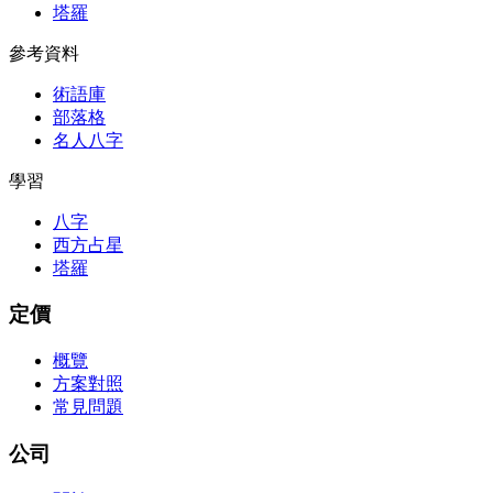
塔羅
參考資料
術語庫
部落格
名人八字
學習
八字
西方占星
塔羅
定價
概覽
方案對照
常見問題
公司