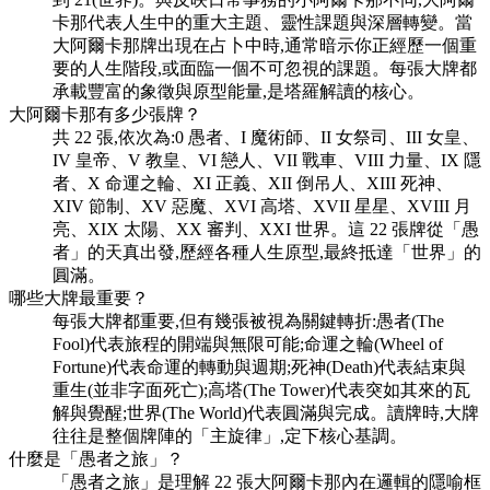
卡那代表人生中的重大主題、靈性課題與深層轉變。當
大阿爾卡那牌出現在占卜中時,通常暗示你正經歷一個重
要的人生階段,或面臨一個不可忽視的課題。每張大牌都
承載豐富的象徵與原型能量,是塔羅解讀的核心。
大阿爾卡那有多少張牌？
共 22 張,依次為:0 愚者、I 魔術師、II 女祭司、III 女皇、
IV 皇帝、V 教皇、VI 戀人、VII 戰車、VIII 力量、IX 隱
者、X 命運之輪、XI 正義、XII 倒吊人、XIII 死神、
XIV 節制、XV 惡魔、XVI 高塔、XVII 星星、XVIII 月
亮、XIX 太陽、XX 審判、XXI 世界。這 22 張牌從「愚
者」的天真出發,歷經各種人生原型,最終抵達「世界」的
圓滿。
哪些大牌最重要？
每張大牌都重要,但有幾張被視為關鍵轉折:愚者(The
Fool)代表旅程的開端與無限可能;命運之輪(Wheel of
Fortune)代表命運的轉動與週期;死神(Death)代表結束與
重生(並非字面死亡);高塔(The Tower)代表突如其來的瓦
解與覺醒;世界(The World)代表圓滿與完成。讀牌時,大牌
往往是整個牌陣的「主旋律」,定下核心基調。
什麼是「愚者之旅」？
「愚者之旅」是理解 22 張大阿爾卡那內在邏輯的隱喻框