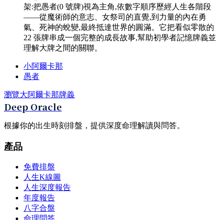
架:把愚者(0 號牌)視為主角,依數字順序歷經人生各階段
——從魔術師的意志、女祭司的直覺,到力量的內在勇
氣、死神的蛻變,最終抵達世界的圓滿。它把看似零散的
22 張牌串成一個完整的成長故事,幫助初學者記憶牌義並
理解大牌之間的關聯。
小阿爾卡那
愚者
瀏覽大阿爾卡那牌義
Deep Oracle
根據你的出生時刻排盤，提供深度命理解讀與問答。
產品
免費排盤
人生K線圖
人生深度報告
年度報告
八字合盤
命理問答