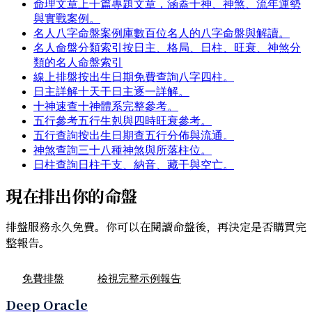
命理文章
上千篇專題文章，涵蓋十神、神煞、流年運勢
與實戰案例。
名人八字命盤案例庫
數百位名人的八字命盤與解讀。
名人命盤分類索引
按日主、格局、日柱、旺衰、神煞分
類的名人命盤索引
線上排盤
按出生日期免費查詢八字四柱。
日主詳解
十天干日主逐一詳解。
十神速查
十神體系完整參考。
五行參考
五行生剋與四時旺衰參考。
五行查詢
按出生日期查五行分佈與流通。
神煞查詢
三十八種神煞與所落柱位。
日柱查詢
日柱干支、納音、藏干與空亡。
現在排出你的命盤
排盤服務永久免費。你可以在閱讀命盤後，再決定是否購買完
整報告。
免費排盤
檢視完整示例報告
Deep Oracle