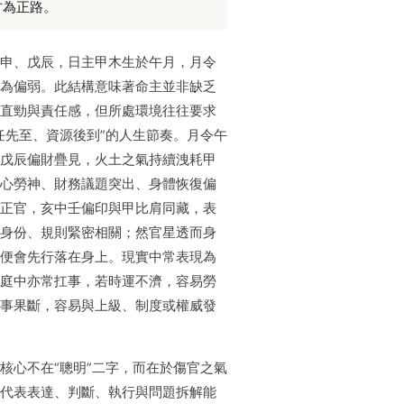
方為正路。
申、戊辰，日主甲木生於午月，月令
為偏弱。此結構意味著命主並非缺乏
直勁與責任感，但所處環境往往要求
任先至、資源後到”的人生節奏。月令午
戊辰偏財疊見，火土之氣持續洩耗甲
心勞神、財務議題突出、身體恢復偏
正官，亥中壬偏印與甲比肩同藏，表
身份、規則緊密相關；然官星透而身
便會先行落在身上。現實中常表現為
庭中亦常扛事，若時運不濟，容易勞
事果斷，容易與上級、制度或權威發
核心不在“聰明”二字，而在於傷官之氣
代表表達、判斷、執行與問題拆解能