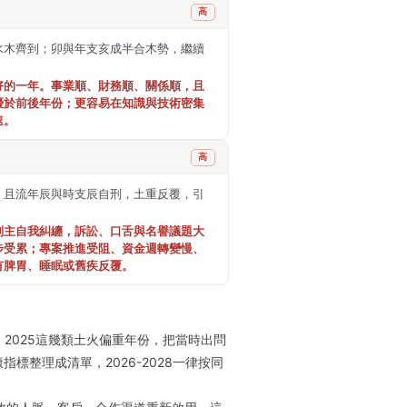
高
水木齊到；卯與年支亥成半合木勢，繼續
好的一年。事業順、財務順、關係順，且
優於前後年份；更容易在知識與技術密集
速。
高
，且流年辰與時支辰自刑，土重反覆，引
刑主自我糾纏，訴訟、口舌與名譽議題大
步受累；專案推進受阻、資金週轉變慢、
有脾胃、睡眠或舊疾反覆。
24、2025這幾類土火偏重年份，把當時出問
標整理成清單，2026-2028一律按同