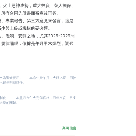
運，火土忌神成勢，重大投資、替人擔保、
，所有合同先做書面審查後再簽。
照、專業報告、第三方意見來發言，這是
減少與上級或機構的硬碰硬。
溼潤、安靜之地，尤其2026-2029間
、規律睡眠，依據是午月甲木燥烈，調候
水為調候要用。——本命生於午月，火旺木燥，用神
木運年明顯轉佳。
制化。——本盤月令午火定傷官格，而年支亥、日支
過燥的關鍵。
高可信度