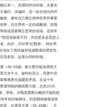
難以單一。具體到伴侶特徵，夫妻宮
壬偏印、戊偏財。這一組合指向的伴
敏銳、擁有自己獨立精神世界與事業
依附，往往帶有一定的疏離感。其職
學術或需要獨立思考的領域。這與常
財”類型有顯著不同，伴侶更多是思想上
者。此外，月柱帶“紅豔煞”，時柱帶
一步強化了異性緣與情感際遇的豐富性。
呈現多段、起落分明的特徵。
運（48-58歲）被引擎評級為感情大
害月支午火、破時柱辰土，現實中容
輩事務產生隔閡與矛盾。在這十年
歷過明顯的關係壓力期，尤其2018、
年前後，爭執、冷戰或實際分離的可能性較
023等年份評級轉佳，則是關係修復或靠
的是，在庚寅大運（38-48歲），天