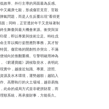
低效率、外行主導的局面最為反感。
中又藏庚七殺，形成傷官見官、官殺
脾氣問題，而是人生反覆出現“看得更
局面；同時，正官透於年干又意味著制
終生舞臺與最大機會來源。衝突與深
印星，即以專業與技術立足。時柱戊
命主常以獨行姿態應對事務，其才智
特質。傷官格的開創性亦突出，不滿
便傾向於推翻重構。引擎明確用神為
，《窮通寶鑑》調候取癸水，表明此
現實中，越接近知識、專業、證照、
資源及水木環境，運勢越順；越陷入
作、高壓執行的火土場域，越容易拖
，此命的成局方式並非硬拼財星，而
理順系統，再承接財事，方能長久。