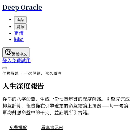
Deep Oracle
產品
資源
定價
關於
繁體中文
登入
免費試用
付費解讀 · 一次解鎖，永久儲存
人生深度報告
從你的八字命盤，生成一份七章連貫的深度解讀。引擎先完成
排盤計算，報告僅在引擎確定的命盤結論上撰寫——每一句論
斷均對應命盤中的干支，並註明所引古籍。
免費排盤
看真實示例