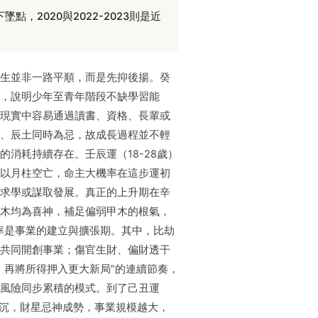
墜點，2020與2022-2023則是近
生並非一路平順，而是先抑後揚。癸
，說明少年至青年階段不缺學習能
現實中容易通過讀書、資格、長輩或
、辰土同時為忌，故成長過程並不輕
的消耗持續存在。壬辰運（18-28歲）
以月柱空亡，命主大機率在這步運初
求學或謀取發展。真正的上升期在辛
木均為喜神，補足偏弱甲木的根氣，
機率是事業的建立與擴張期。其中，比劫
共同開創事業；傷官生財、偏財透干
，再將所得押入更大新局”的連續節奏，
風險同步累積的模式。到了己丑運
顯轉沉，財星忌神成勢，事業規模越大，