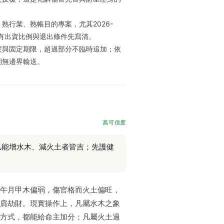
熟行業、熟帳目的專案，尤其2026-
所有出資比例與退出條件先寫清。
度與固定期限，超過部分不臨時追加；依
期無邊界輸送。
高可信度
凡能增水木、減火土者皆吉；先護健
。
午月甲木偏弱，傷官格而火土偏旺，
肩劫財。現實操作上，凡屬水木之象
方式，都能給命主加分；凡屬火土過