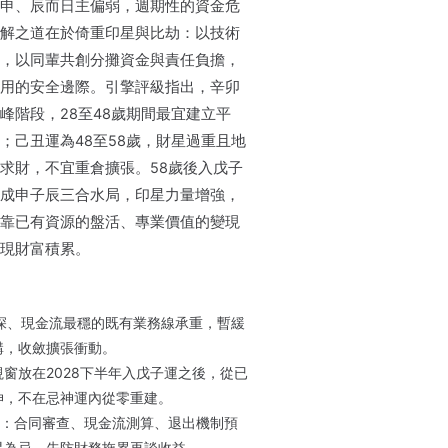
申、辰而日主偏弱，週期性的資金危
解之道在於倚重印星與比劫：以技術
，以同輩共創分攤資金與責任負擔，
用的安全邊際。引擎評級指出，辛卯
峰階段，28至48歲期間最宜建立平
；己丑運為48至58歲，財星過重且地
求財，不宜重倉擴張。58歲後入戊子
成申子辰三合水局，印星力量增強，
靠已有資源的盤活、專業價值的變現
現財富積累。
壘最深、現金流最穩的既有業務線承重，暫緩
購，收斂擴張衝動。
窗放在2028下半年入戊子運之後，從已
伸，不在忌神運內從零重建。
”：合同審查、現金流測算、退出機制預
星為忌，先防財務拖累再談收益。