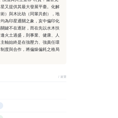
官星又提供其最大發展平臺。化解
技術）與木比劫（同輩共創），地
合均為印星通關之象，亥中偏印化
局關鍵不在逐財，而在先以水木扶
一逢火土過盛，則事業、健康、人
。主軸始終是在強壓力、強責任環
、制度與合作，將偏燥偏耗之格局
/
速覽