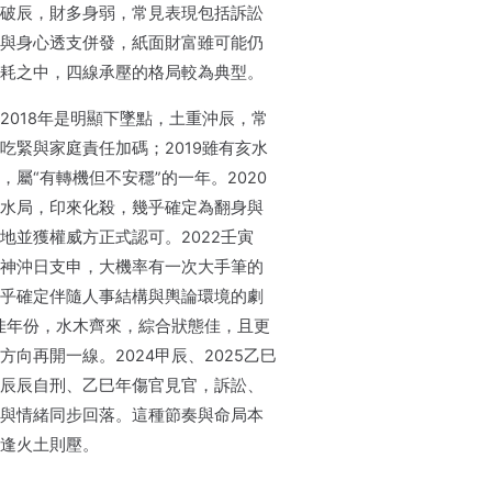
破辰，財多身弱，常見表現包括訴訟
與身心透支併發，紙面財富雖可能仍
耗之中，四線承壓的格局較為典型。
2018年是明顯下墜點，土重沖辰，常
吃緊與家庭責任加碼；2019雖有亥水
屬“有轉機但不安穩”的一年。2020
水局，印來化殺，幾乎確定為翻身與
地並獲權威方正式認可。2022壬寅
神沖日支申，大機率有一次大手筆的
乎確定伴隨人事結構與輿論環境的劇
最佳年份，水木齊來，綜合狀態佳，且更
向再開一線。2024甲辰、2025乙巳
辰辰自刑、乙巳年傷官見官，訴訟、
與情緒同步回落。這種節奏與命局本
逢火土則壓。