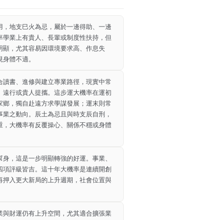
用，地支巳火為忌，屬於一邊得助、一邊
率學業上有貴人、長輩或制度性扶持，但
明顯，尤其容易因環境要求高、作息失
現身體不適。
合讀書、進修與建立專業路徑，現實中常
、遠行或貴人提攜。這步運大機率在運初
家鄉，獨自赴遠方求學謀發展；運末則常
事業之動向。辰土為忌且與時支辰自刑，
重，大機率有反覆操心、關係不穩或身體
幫身，這是一步明顯轉強的好運。事業、
四項評級皆吉。這十年大機率是連續開創
再押入更大新局的上升週期，社會位置與
。
業與財運仍有上升空間，尤其適合擴張業