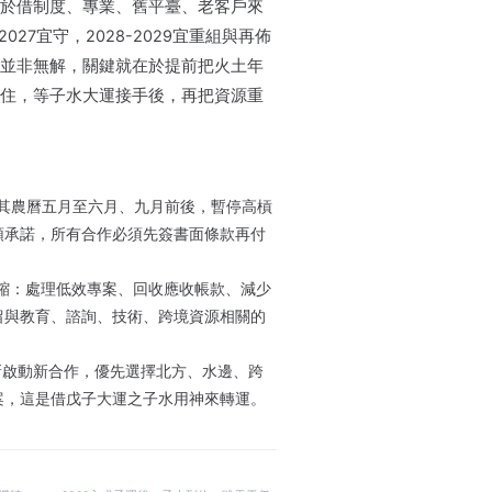
於借制度、專業、舊平臺、老客戶來
027宜守，2028-2029宜重組與再佈
並非無解，關鍵就在於提前把火土年
住，等子水大運接手後，再把資源重
尤其農曆五月至六月、九月前後，暫停高槓
頭承諾，所有合作必須先簽書面條款再付
收縮：處理低效專案、回收應收帳款、減少
留與教育、諮詢、技術、跨境資源相關的
可重新啟動新合作，優先選擇北方、水邊、跨
案，這是借戊子大運之子水用神來轉運。