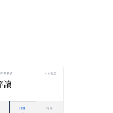
示例報告
命盤深度解讀
解讀
日柱
時柱