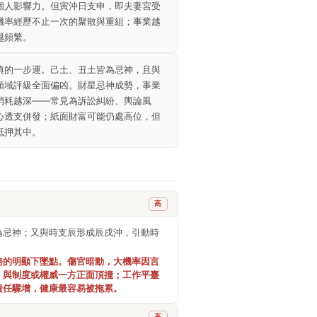
個人影響力。但寅沖日支申，即夫妻宮受
機率經歷不止一次的聚散與重組；事業越
越頻繁。
慎的一步運。己土、丑土皆為忌神，且與
領域評級全面偏凶。財星忌神成勢，事業
消耗越深——常見為訴訟糾紛、輿論風
心透支併發；紙面財富可能仍處高位，但
抵押其中。
高
為忌神；又與時支辰形成辰戌沖，引動時
務的明顯下墜點。傷官暗動，大機率因言
，與制度或權威一方正面頂撞；工作平臺
責任驟增，健康最容易被拖累。
高