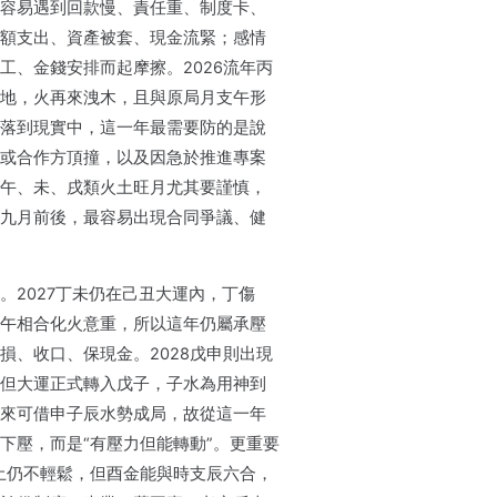
容易遇到回款慢、責任重、制度卡、
額支出、資產被套、現金流緊；感情
工、金錢安排而起摩擦。2026流年丙
地，火再來洩木，且與原局月支午形
落到現實中，這一年最需要防的是說
或合作方頂撞，以及因急於推進專案
午、未、戌類火土旺月尤其要謹慎，
九月前後，最容易出現合同爭議、健
。2027丁未仍在己丑大運內，丁傷
午相合化火意重，所以這年仍屬承壓
損、收口、保現金。2028戊申則出現
但大運正式轉入戊子，子水為用神到
來可借申子辰水勢成局，故從這一年
下壓，而是“有壓力但能轉動”。更重要
己土仍不輕鬆，但酉金能與時支辰六合，