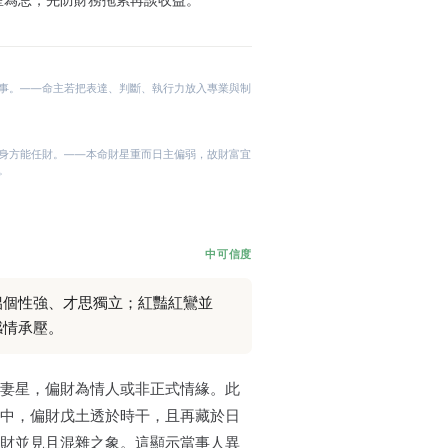
事。——命主若把表達、判斷、執行力放入專業與制
身方能任財。——本命財星重而日主偏弱，故財富宜
。
中可信度
侶個性強、才思獨立；紅豔紅鸞並
感情承壓。
妻星，偏財為情人或非正式情緣。此
中，偏財戊土透於時干，且再藏於日
財並見且混雜之象。這顯示當事人異