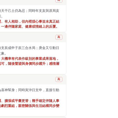
但天干己土仍為忌；同時年支亥與原局亥
害。
暖、有人相助，但內裡煩心事並未真正結
，一邊伴隨家庭、健康或情緒上的反覆。
高
時支辰成申子辰三合水局；庚金又引動日
之象。
。大機率有代表作級別的事業成果落地，
認可，隨後聲望與身價同步躍升；感情層
高
為喜神幫身；同時寅沖日支申，直接引動
購、擴張或平臺更替；幾乎確定伴隨人事
的劇烈重組，親密關係與生活結構同步變