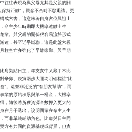
中往往表現為與父母尤其是父親的關
但保持距離”，觀念不合時不願退讓。更
構成六害，這意味著自身宮位與祖上
，命主少年時期即大機率遠離出生
創業。與父親的關係很容易流於形式
漸遠，甚至近乎斷聯，這是此盤六親
月柱空亡亦強化了早離家鄉、與早期
比肩緊貼日主，年支亥中又藏甲木比
對辛卯、庚寅兩步大運均明確標註“比
會”。這並非泛泛的“有朋友幫助”，而
事業的原始積累與第一桶金，大機率
得，隨後將所獲資源全數押入更大的
身在月干透出，說明同輩在命主人生
，而非單純輔助角色。比肩與日主同
雙方有共同的資源基礎或背景，但責