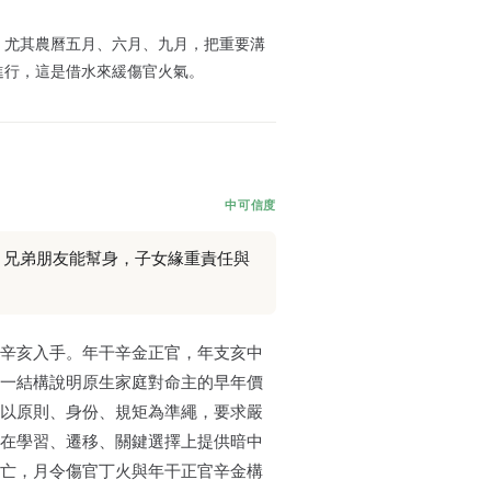
，尤其農曆五月、六月、九月，把重要溝
進行，這是借水來緩傷官火氣。
中可信度
，兄弟朋友能幫身，子女緣重責任與
辛亥入手。年干辛金正官，年支亥中
一結構說明原生家庭對命主的早年價
以原則、身份、規矩為準繩，要求嚴
在學習、遷移、關鍵選擇上提供暗中
亡，月令傷官丁火與年干正官辛金構