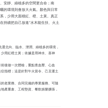
、安靜、綠植多的空間更合命；南
曬的環境則會放大火氣。顏色與日常
系，少用大面積紅、橙、土黃。真正
在持續把自己放進“水木能生扶、火土
公優先選北向、臨水、溼潤、綠植多的環境，
，少用紅橙土黃；依據是用神水、喜神
月前後做一次體檢，重點查血壓、心血
炎症指標；這是針對午火當令、己丑運土
晰的老業務、合同完備的專業服務、可隨
免地產重倉、工程墊資、餐飲娛樂擴張，
。