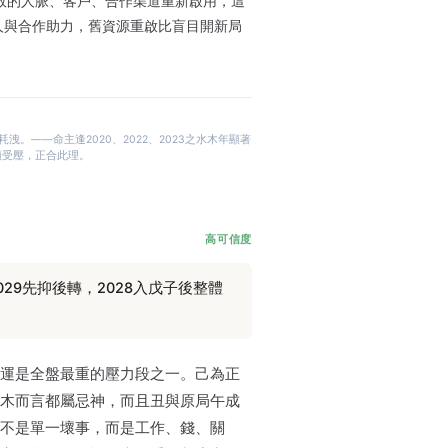
23有效的人脈、客戶、合作渠道重新啟用，這
人與合作助力，舊資源重啟比盲目開新局
。——命主逢2020、2022、2023之水木年顯著
明顯受壓，正合此理。
高可信度
029先抑後轉，2028入戊子後整體
運是全盤最重的壓力段之一。己為正
木而言都屬忌神，而且丑與原局午成
不是單一壞事，而是工作、錢、關