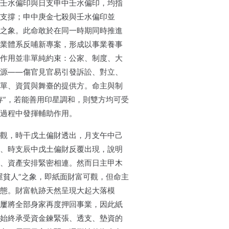
壬水偏印與日支申中壬水偏印，均指
支撐；申中庚金七殺與壬水偏印並
之象。此命敢於在同一時期同時推進
業體系反哺新專案，形成以事業養事
作用並非單純約束：公家、制度、大
源——傷官見官易引發訴訟、對立、
單、資質與舞臺的提供方。命主與制
存”，若能善用印星調和，則雙方均可受
過程中發揮輔助作用。
觀，時干戊土偏財透出，月支午中己
、時支辰中戊土偏財反覆出現，說明
、資產安排緊密相連。然而日主甲木
屋貧人”之象，即紙面財富可觀，但命主
態。財富軌跡天然呈現大起大落模
屢將全部身家再度押回事業，因此紙
始終承受資金鍊緊張、透支、墊資的