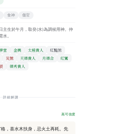
食神
傷官
日主生於午月，取癸(水)為調候用神。仲
需水。
學堂
金輿
太極貴人
紅豔煞
災煞
天德貴人
月德合
紅鸞
辰
德秀貴人
詳細解讀
高可信度
官格，喜水木扶身，忌火土再耗。先