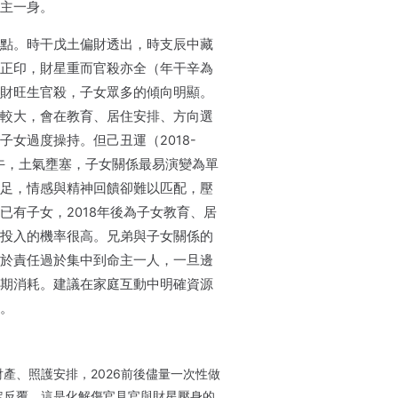
主一身。
點。時干戊土偏財透出，時支辰中藏
正印，財星重而官殺亦全（年干辛為
財旺生官殺，子女眾多的傾向明顯。
較大，會在教育、居住安排、方向選
女過度操持。但己丑運（2018-
害午，土氣壅塞，子女關係最易演變為單
足，情感與精神回饋卻難以匹配，壓
已有子女，2018年後為子女教育、居
投入的機率很高。兄弟與子女關係的
於責任過於集中到命主一人，一旦邊
期消耗。建議在家庭互動中明確資源
。
產、照護安排，2026前後儘量一次性做
定反覆，這是化解傷官見官與財星壓身的