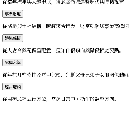
從當年流年與大運現狀，獲悉各領域運勢起伏與時機視窗。
事業財運
從格局與十神結構，瞭解適合行業、財富軌跡與事業高峰期。
婚戀感情
從夫妻宮與配偶星配置，獲知伴侶傾向與階段相處要點。
家庭六親
從年柱月柱時柱及財印比劫，判斷父母兄弟子女的關係動態。
趨吉避凶
從用神忌神五行方位，掌握日常中可操作的調整方向。