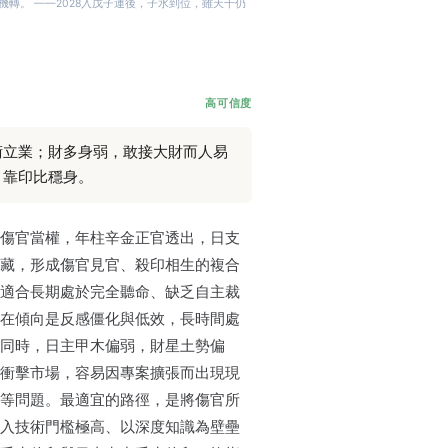
轉。 ——2028入戊子運後，子水到位，雖天干仍
高可信度
術立業；財多身弱，敢接大財而人易
，靠印比穩身。
傷官當權，年柱辛金正官透出，日支
藏，形成傷官見官、殺印相生的複合
適合長期處於完全聽命、缺乏自主裁
在傾向是反感僵化與低效，長時間處
同時，日主甲木偏弱，財星土勢偏
衝擊市場，容易因專案擴張而出現現
等問題。最適宜的路徑，是將傷官所
入技術門檻極高、以深度知識為壁壘