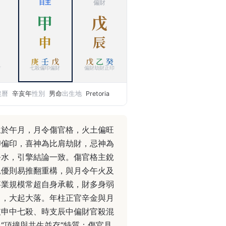
日主
偏財
甲
戊
申
辰
庚
壬
戊
戊
乙
癸
財
七殺
偏印
偏財
偏財
劫財
正印
農曆
辛亥年
性別
男命
出生地
Pretoria
生於午月，月令傷官格，火土偏旺
印偏印，喜神為比肩劫財，忌神為
癸水，引擎結論一致。傷官格主銳
見優則易推翻重構，與月令午火及
事業規模常超自身承載，財多身弱
中，大起大落。年柱正官辛金與月
支申中七殺、時支辰中偏財官殺混
“頂撞與共生並存”特質：傷官見