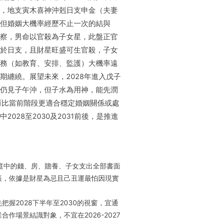
，地支寅木喜神沖剋日支申金（夫妻
但婚姻大機率經歷不止一次的結與
察，男命以官殺為子女星，此盤正官
於日支，且財星旺盛可生官殺，子女
務（如教育、安排、監護）大機率遠
期纏繞。展望未來，2028年進入戊子
仍見子午沖，但子水為用神，能先潤
而比當前階段更適合穩定婚姻關係或處
028至2030及2031前後，是推進
把家庭中的錢、房、贍養、子女支出全部書面
帳，依據是財星為忌且己丑運最怕因現實
把握2028下半年至2030的視窗，宜通
作場景結識對象，不宜在2026-2027