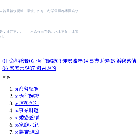
吉首重補水潤燥，環境、作息、行業選擇都應圍繞水
餘，補其不足。——本命火土有餘、木水不足，故實
則。
01
命盤總覽
02
過往驗證
03
運勢流年
04
事業財運
05
婚戀感情
06
家庭六親
07
趨吉避凶
目录
命盤總覽
01
過往驗證
02
運勢流年
03
事業財運
04
婚戀感情
05
家庭六親
06
趨吉避凶
07