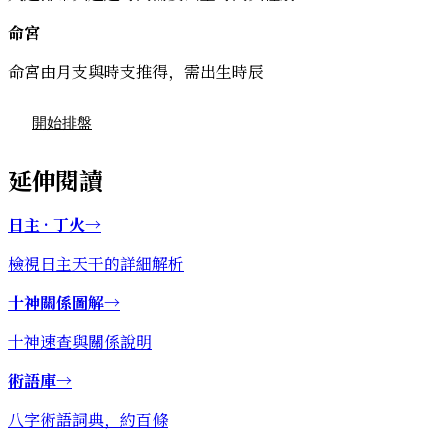
命宮
命宮由月支與時支推得，需出生時辰
開始排盤
延伸閱讀
日主 · 丁火
→
檢視日主天干的詳細解析
十神關係圖解
→
十神速查與關係說明
術語庫
→
八字術語詞典，約百條