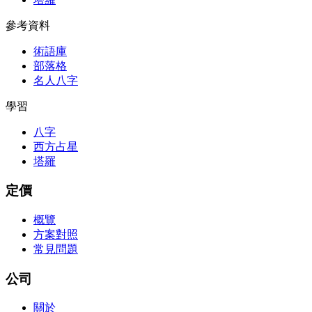
參考資料
術語庫
部落格
名人八字
學習
八字
西方占星
塔羅
定價
概覽
方案對照
常見問題
公司
關於