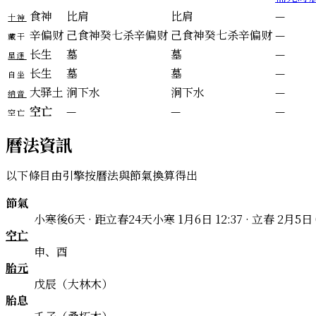
食神
比肩
比肩
—
十神
辛
偏财
己
食神
癸
七杀
辛
偏财
己
食神
癸
七杀
辛
偏财
—
藏干
长生
墓
墓
—
星運
长生
墓
墓
—
自坐
大驿土
涧下水
涧下水
—
納音
空亡
—
—
—
空亡
曆法資訊
以下條目由引擎按曆法與節氣換算得出
節氣
小寒後6天 · 距立春24天
小寒 1月6日 12:37 · 立春 2月5日 
空亡
申、酉
胎元
戊辰（大林木）
胎息