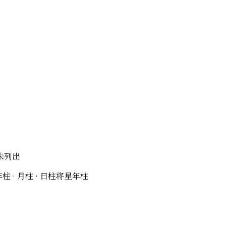
未列出
柱 · 月柱 · 日柱
将星
年柱