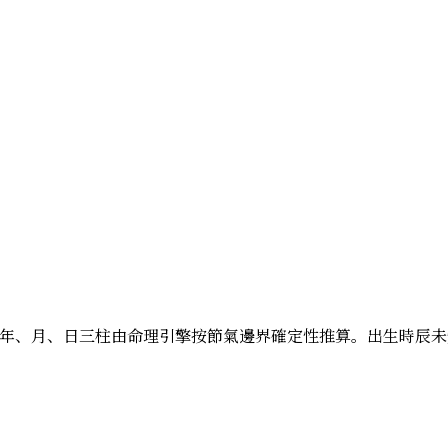
火；以下年、月、日三柱由命理引擎按節氣邊界確定性推算。出生時