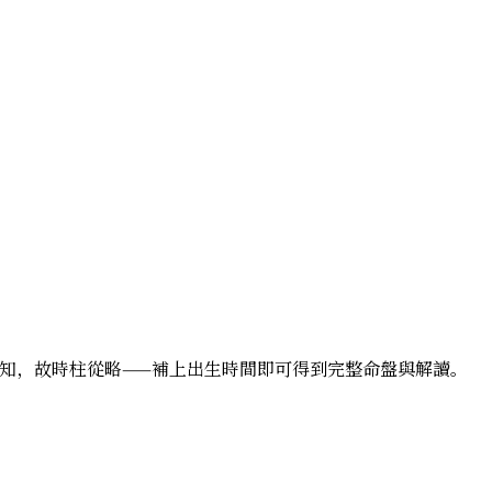
辰未知，故時柱從略——補上出生時間即可得到完整命盤與解讀。