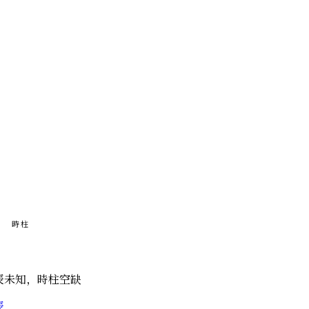
時柱
辰未知，時柱空缺
辰