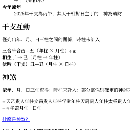
壬子（桑柘木）
今年流年
2026年干支為丙午，其天干相對日主丁的十神為劫財
干支互動
僅列出年、月、日三柱之間的關係，時柱未計入
三合半合
酉—丑（年柱 × 月柱）
不化
相生
丁 → 己（月柱 → 年柱）
伏吟（干支）
丑—丑（月柱 × 日柱）
神煞
依年、月、日三柱查得；時柱未計入；部分需性別確定的神煞
天乙贵人
年柱
文昌贵人
年柱
学堂
年柱
天厨贵人
年柱
太极贵人
年
吉
华盖
月柱 · 日柱
中性
什麼是神煞？