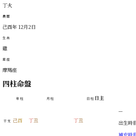
丁火
農曆
己酉年 12月2日
生肖
雞
星座
摩羯座
四柱命盤
日主
年柱
月柱
日柱
—
己
酉
丁
丑
丁
丑
干支
出生時
補充時