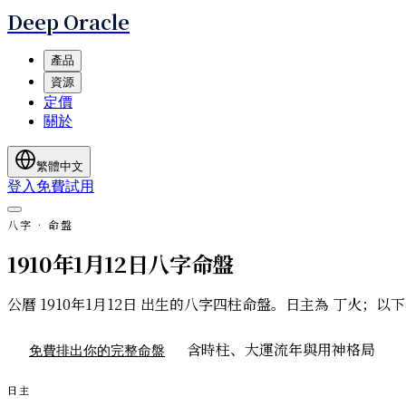
Deep Oracle
產品
資源
定價
關於
繁體中文
登入
免費試用
八字 · 命盤
1910年1月12日八字命盤
公曆 1910年1月12日 出生的八字四柱命盤。日主為 丁
含時柱、大運流年與用神格局
免費排出你的完整命盤
日主