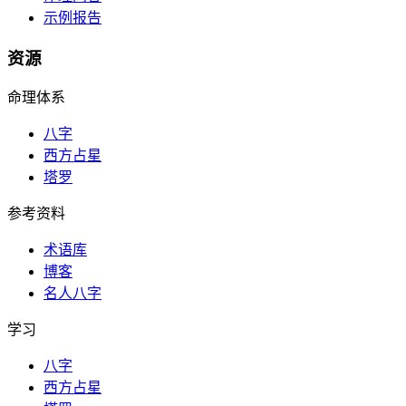
示例报告
资源
命理体系
八字
西方占星
塔罗
参考资料
术语库
博客
名人八字
学习
八字
西方占星