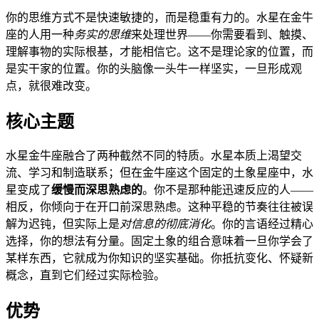
你的思维方式不是快速敏捷的，而是稳重有力的。水星在金牛
座的人用一种
务实的思维
来处理世界——你需要看到、触摸、
理解事物的实际根基，才能相信它。这不是理论家的位置，而
是实干家的位置。你的头脑像一头牛一样坚实，一旦形成观
点，就很难改变。
核心主题
水星金牛座融合了两种截然不同的特质。水星本质上渴望交
流、学习和制造联系；但在金牛座这个固定的土象星座中，水
星变成了
缓慢而深思熟虑的
。你不是那种能迅速反应的人——
相反，你倾向于在开口前深思熟虑。这种平稳的节奏往往被误
解为迟钝，但实际上是
对信息的彻底消化
。你的言语经过精心
选择，你的想法有分量。固定土象的组合意味着一旦你学会了
某样东西，它就成为你知识的坚实基础。你抵抗变化、怀疑新
概念，直到它们经过实际检验。
优势