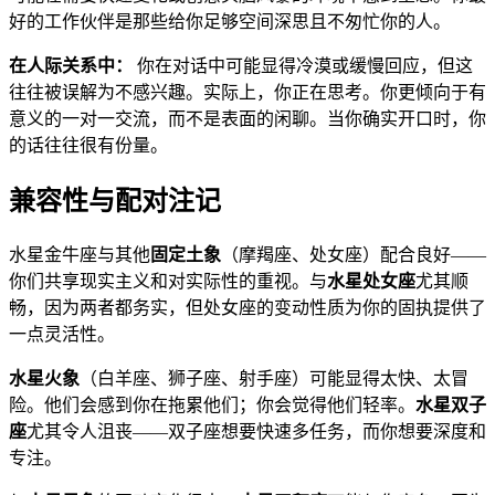
好的工作伙伴是那些给你足够空间深思且不匆忙你的人。
在人际关系中：
你在对话中可能显得冷漠或缓慢回应，但这
往往被误解为不感兴趣。实际上，你正在思考。你更倾向于有
意义的一对一交流，而不是表面的闲聊。当你确实开口时，你
的话往往很有份量。
兼容性与配对注记
水星金牛座与其他
固定土象
（摩羯座、处女座）配合良好——
你们共享现实主义和对实际性的重视。与
水星处女座
尤其顺
畅，因为两者都务实，但处女座的变动性质为你的固执提供了
一点灵活性。
水星火象
（白羊座、狮子座、射手座）可能显得太快、太冒
险。他们会感到你在拖累他们；你会觉得他们轻率。
水星双子
座
尤其令人沮丧——双子座想要快速多任务，而你想要深度和
专注。