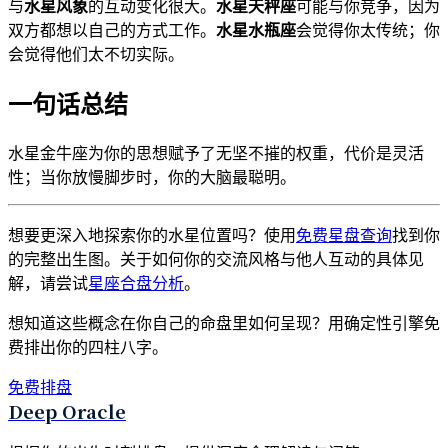
与
水星风象
的互动变化很大。
水星天秤座
可能与你竞争，因为
双方都想以自己的方式工作。
水星水瓶座
会觉得你太传统；你
会觉得他们太不切实际。
一句话总结
水星金牛座为你的思想赋予了无坚不摧的权重，代价是灵活
性；当你放慢脚步时，你的大脑最聪明。
想要更深入地探索你的水星位置吗？使用
免费星盘查询
找到你
的完整出生图。关于如何你的交流风格与他人互动的具体见
解，请尝试
星座合盘分析
。
想知道这些概念在你自己的命盘里如何呈现？用确定性引擎免
费排出你的四柱八字。
免费排盘
Deep Oracle