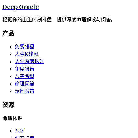
Deep Oracle
根据你的出生时刻排盘，提供深度命理解读与问答。
产品
免费排盘
人生K线图
人生深度报告
年度报告
八字合盘
命理问答
示例报告
资源
命理体系
八字