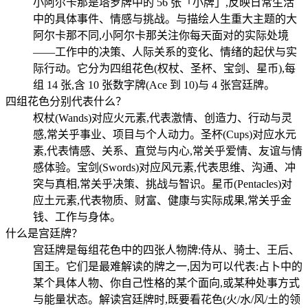
小阿尔卡那是塔罗牌中的 56 张「小牌」,反映日常生活
中的具体事件、情感与挑战。与描绘人生重大主题的大
阿尔卡那不同,小阿尔卡那关注你每天面对的实际处境
——工作中的决策、人际关系的变化、情绪的起伏与实
际行动。它分为四组花色(权杖、圣杯、宝剑、星币),每
组 14 张,含 10 张数字牌(Ace 到 10)与 4 张宫廷牌。
四组花色分别代表什么？
权杖(Wands)对应火元素,代表激情、创造力、行动与灵
感,常关乎事业、项目与个人动力。圣杯(Cups)对应水元
素,代表情感、关系、直觉与内心,常关乎爱情、友谊与情
感体验。宝剑(Swords)对应风元素,代表思维、沟通、冲
突与真相,常关乎决策、挑战与智识。星币(Pentacles)对
应土元素,代表物质、财富、健康与实际成果,常关乎金
钱、工作与身体。
什么是宫廷牌？
宫廷牌是每组花色中的四张人物牌:侍从、骑士、王后、
国王。它们是最难解读的牌之一,因为可以代表:占卜中的
某个具体人物、你自己性格的某个面向,或某种处事方式
与能量状态。解读宫廷牌时,既要看花色(火/水/风/土的领