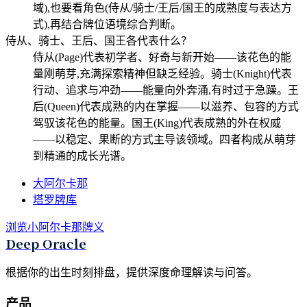
域),也要看角色(侍从/骑士/王后/国王的成熟度与表达方
式),再结合牌位语境综合判断。
侍从、骑士、王后、国王各代表什么？
侍从(Page)代表初学者、好奇与新开始——该花色的能
量刚萌芽,充满探索精神但缺乏经验。骑士(Knight)代表
行动、追求与冲劲——能量向外奔涌,有时过于急躁。王
后(Queen)代表成熟的内在掌握——以滋养、包容的方式
驾驭该花色的能量。国王(King)代表成熟的外在权威
——以稳定、果断的方式主导该领域。四者构成从萌芽
到精通的成长光谱。
大阿尔卡那
塔罗牌库
浏览小阿尔卡那牌义
Deep Oracle
根据你的出生时刻排盘，提供深度命理解读与问答。
产品