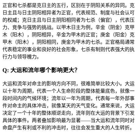
正官和七杀都是克日主的五行，区别在于阴阳关系的异同。克
日主且与日主阴阳相异者为正官，代表规范、制度与社会认可
的权威；克日主且与日主阴阳相同者为七杀（偏官），代表压
力、竞争与强势的挑战。以甲木日主为例，辛金（阴金）克甲
木（阳木），阴阳相异，辛金为甲木的正官；庚金（阳金）克
甲木（阳木），阴阳相同，庚金为甲木的七杀。正官格局通常
代表稳定的事业和良好的社会形象，七杀有制则代表强大的执
行力与领导魄力。
Q: 大运和流年哪个影响更大？
大运和流年对命主的影响方向不同，很难简单比较大小。大运
以十年为周期，代表一个人生命阶段的整体能量底色，就像一
段时间内的气候环境；流年以一年为周期，代表每一年外部事
件对命主的具体冲击，就像某天的天气变化。通常来说，大运
决定了一个十年的整体顺逆走向，流年则在大运的背景下引发
具体的事件。两者叠加影响最为显著——当大运和流年同时对
命盘产生有利或不利的冲击时，往往会发生重大的人生转折。