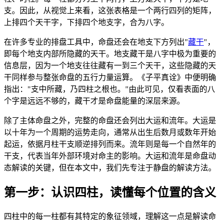
支。因此，从视觉上来看，这张表格是一个两行四列的矩阵，
上排四个天干字，下排四个地支字，合为八字。
在许多专业的排盘工具中，命盘还会在地支下方列出"
藏干
"，
即每个地支内部所隐藏的天干。地支藏干是八字中极为重要的
信息层，因为一个地支往往藏有一到三个天干，这些隐藏的天
干同样参与整张命盘的五行力量运算。《子平真诠》中便明确
指出："支中所藏，乃四柱之根也。"由此可见，仅看表面的八
个字是远远不够的，藏干才是命盘能量的深层来源。
除了主体命盘之外，完整的命盘还会列出大运和流年。大运是
以十年为一个周期的运势走向，通常从出生后数月或数年开始
起运，依据月柱干支顺逆排列而来。流年则是每一个自然年的
干支，代表当年外部环境对命主的影响。大运和流年是命盘动
态解读的关键，但在本文中，我们先专注于静盘的解读方法。
第一步：认识四柱，读懂每个位置的含义
四柱中的每一柱都有其特定的象征领域，理解这一点是解读命