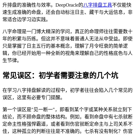
升排盘的准确性与效率。DeepOracle的
八字排盘工具
不仅能快
速生成准确的命盘，还会自动标注日主、藏干与大运信息，非
常适合边学习边实践。
八字命理是一门博大精深的学问，真正的命理师往往需要数十
年的积累与历练。但这并不意味着普通人无法从中受益。即使
只是掌握了日主五行的基本概念，理解了月令旺衰的简单逻
辑，你已经开始用一种全新的视角来理解自己的性格底色与人
生节律。
常见误区：初学者需要注意的几个坑
在学习八字排盘解读的过程中，初学者往往会陷入几个常见的
误区，这里有必要专门提醒。
第一个误区是"见一断一"，即看到某个字或某种关系就立刻下
结论，而不顾命盘的整体结构。例如，看到命盘中有七杀就断
定命主性格强悍霸道，或者看到伤官就断定命主与上司关系不
佳，这种孤立的判断往往是不准确的。七杀有没有制化？伤官