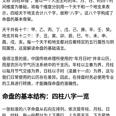
又称"四柱命理"，是以一个人出生时的年、月、日、时四个时
间维度为基础，将每个维度分别用一个天干和一个地支来表
示，四组天干地支合计八个字，故称"八字"。这八个字构成了
命盘的基本骨架。
天干共有十个：甲、乙、丙、丁、戊、己、庚、辛、壬、癸。
地支共有十二个：子、丑、寅、卯、辰、巳、午、未、申、
酉、戌、亥。每一个天干和地支都对应着特定的五行属性与阴
阳属性，这是解读命盘的基础语言。
值得注意的是，中国传统命理所使用的"年月日时"并非公历，
而是农历与节气历法系统中的干支历。年柱以立春为界，月柱
以每月节气交接为界，日柱以子时（凌晨十一点）为界，这与
我们日常使用的公历存在差异。因此，在排盘时务必使用专业
的工具进行转换，才能确保命盘的准确性。
命盘的基本结构：四柱八字一览
一张标准的八字命盘从右向左排列，依次是年柱、月柱、日
柱、时柱。每一柱都分为上下两行，上方是天干，下方是地