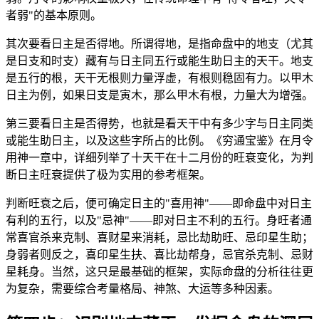
者弱"的基本原则。
其次要看日主是否得地。所谓得地，是指命盘中的地支（尤其
是日支和时支）藏有与日主同五行或能生助日主的天干。地支
是五行的根，天干无根则力量浮虚，有根则稳固有力。以甲木
日主为例，如果日支是寅木，那么甲木有根，力量大为增强。
第三要看日主是否得势，也就是看天干中有多少字与日主同类
或能生助日主，以及这些字所占的比例。《穷通宝鉴》在月令
用神一章中，详细列举了十天干在十二月份的旺衰变化，为判
断日主旺衰提供了极为实用的参考框架。
判断旺衰之后，便可确定日主的"喜用神"——即命盘中对日主
有利的五行，以及"忌神"——即对日主不利的五行。身旺者通
常喜官杀来克制、喜财星来消耗，忌比劫助旺、忌印星生助；
身弱者则反之，喜印星生扶、喜比劫帮身，忌官杀克制、忌财
星耗身。当然，这只是最基础的框架，实际命盘的分析往往更
为复杂，需要综合考量格局、神煞、大运等多种因素。