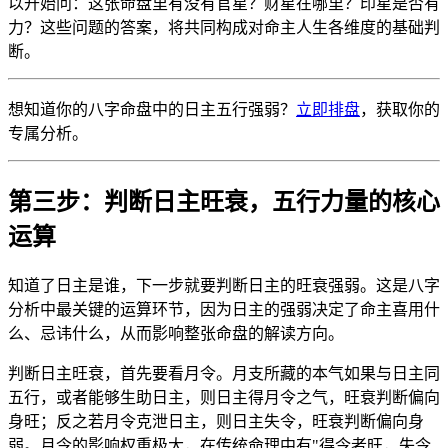
以开始问：这张命盘里有没有官星？财星在哪里？印星是否有
力？这些问题的答案，将共同构成对命主人生各维度的基础判
断。
想知道你的八字命盘中的日主五行强弱？
立即排盘
，获取你的
专属分析。
第三步：判断日主旺衰，五行力量的核心
运算
知道了日主是谁，下一步就要判断日主的旺衰强弱。这是八字
分析中最关键的运算环节，因为日主的强弱决定了命主喜用什
么、忌讳什么，从而影响整张命盘的解读方向。
判断日主旺衰，首先要看月令。月支所藏的本气如果与日主同
五行，或者能够生助日主，则日主得月令之气，旺衰判断偏向
身旺；反之若月令克泄日主，则日主失令，旺衰判断偏向身
弱。月令的影响权重极大，在传统命理中有"得令者旺，失令