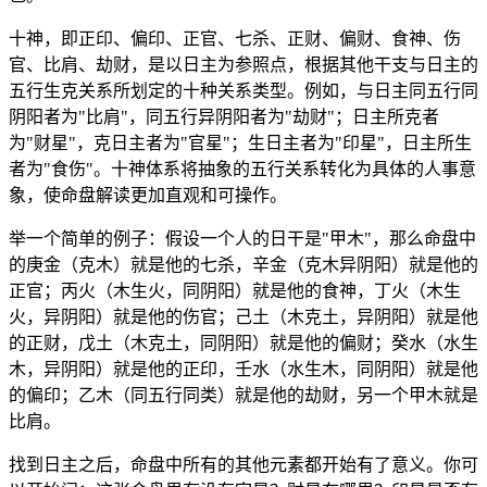
十神，即正印、偏印、正官、七杀、正财、偏财、食神、伤
官、比肩、劫财，是以日主为参照点，根据其他干支与日主的
五行生克关系所划定的十种关系类型。例如，与日主同五行同
阴阳者为"比肩"，同五行异阴阳者为"劫财"；日主所克者
为"财星"，克日主者为"官星"；生日主者为"印星"，日主所生
者为"食伤"。十神体系将抽象的五行关系转化为具体的人事意
象，使命盘解读更加直观和可操作。
举一个简单的例子：假设一个人的日干是"甲木"，那么命盘中
的庚金（克木）就是他的七杀，辛金（克木异阴阳）就是他的
正官；丙火（木生火，同阴阳）就是他的食神，丁火（木生
火，异阴阳）就是他的伤官；己土（木克土，异阴阳）就是他
的正财，戊土（木克土，同阴阳）就是他的偏财；癸水（水生
木，异阴阳）就是他的正印，壬水（水生木，同阴阳）就是他
的偏印；乙木（同五行同类）就是他的劫财，另一个甲木就是
比肩。
找到日主之后，命盘中所有的其他元素都开始有了意义。你可