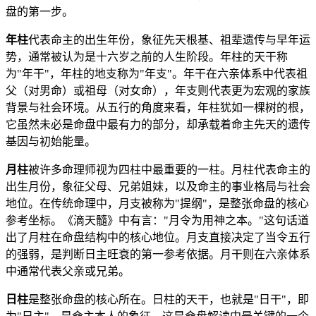
盘的第一步。
年柱
代表命主的出生年份，象征先天根基、祖辈遗传与早年运
势，通常被认为是十六岁之前的人生阶段。年柱的天干称
为"年干"，年柱的地支称为"年支"。年干在六亲体系中代表祖
父（对男命）或祖母（对女命），年支则代表更为宏观的家族
背景与社会环境。从五行的角度来看，年柱犹如一棵树的根，
它虽然未必是命盘中最有力的部分，却承载着命主先天的遗传
基因与初始能量。
月柱
被许多命理师视为四柱中最重要的一柱。月柱代表命主的
出生月份，象征父母、兄弟姐妹，以及命主的事业格局与社会
地位。在传统命理中，月支被称为"提纲"，是整张命盘的核心
参考坐标。《滴天髓》中有言："月令为用神之本。"这句话道
出了月柱在命盘结构中的核心地位。月支直接决定了当令五行
的强弱，是判断日主旺衰的第一参考依据。月干则在六亲体系
中通常代表父亲或兄弟。
日柱
是整张命盘的核心所在。日柱的天干，也就是"日干"，即