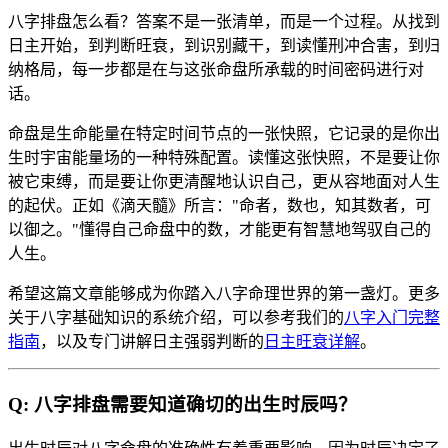
八字排盘怎么看？答案不是一张清单，而是一个过程。从找到
日主开始，到判断旺衰，到识别藏干，到读懂刑冲合害，到归
纳格局，每一步都是在与这张命盘所承载的时间密码进行对
话。
命盘是生命能量在特定时间节点的一张快照，它记录的是你出
生时宇宙能量场的一种特殊配置。读懂这张快照，不是要让你
被它束缚，而是要让你更清醒地认识自己，更从容地面对人生
的起伏。正如《滴天髓》所言："命者，数也，知其数者，可
以御之。"懂得自己命盘中的数，才能更有智慧地驾驭自己的
人生。
希望这篇文章能够成为你踏入八字命理世界的第一盏灯。更多
关于八字基础知识的系统介绍，可以参考我们的
八字入门完整
指南
，以及专门讲解日主强弱判断的
日主旺衰详解
。
Q: 八字排盘需要知道确切的出生时辰吗？