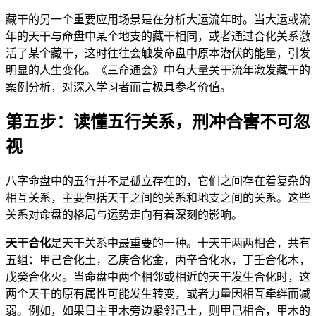
藏干的另一个重要应用场景是在分析大运流年时。当大运或流
年的天干与命盘中某个地支的藏干相同，或者通过合化关系激
活了某个藏干，这时往往会触发命盘中原本潜伏的能量，引发
明显的人生变化。《三命通会》中有大量关于流年激发藏干的
案例分析，对深入学习者而言极具参考价值。
第五步：读懂五行关系，刑冲合害不可忽
视
八字命盘中的五行并不是孤立存在的，它们之间存在着复杂的
相互关系，主要包括天干之间的关系和地支之间的关系。这些
关系对命盘的格局与运势走向有着深刻的影响。
天干合化
是天干关系中最重要的一种。十天干两两相合，共有
五组：甲己合化土，乙庚合化金，丙辛合化水，丁壬合化木，
戊癸合化火。当命盘中两个相邻或相近的天干发生合化时，这
两个天干的原有属性可能发生转变，或者力量因相互牵绊而减
弱。例如，如果日主甲木旁边紧邻己土，则甲己相合，甲木的