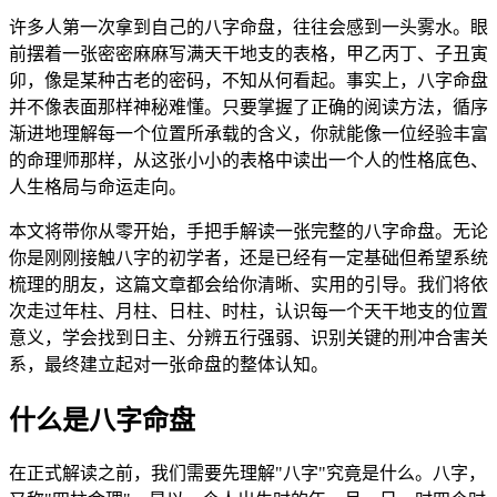
许多人第一次拿到自己的八字命盘，往往会感到一头雾水。眼
前摆着一张密密麻麻写满天干地支的表格，甲乙丙丁、子丑寅
卯，像是某种古老的密码，不知从何看起。事实上，八字命盘
并不像表面那样神秘难懂。只要掌握了正确的阅读方法，循序
渐进地理解每一个位置所承载的含义，你就能像一位经验丰富
的命理师那样，从这张小小的表格中读出一个人的性格底色、
人生格局与命运走向。
本文将带你从零开始，手把手解读一张完整的八字命盘。无论
你是刚刚接触八字的初学者，还是已经有一定基础但希望系统
梳理的朋友，这篇文章都会给你清晰、实用的引导。我们将依
次走过年柱、月柱、日柱、时柱，认识每一个天干地支的位置
意义，学会找到日主、分辨五行强弱、识别关键的刑冲合害关
系，最终建立起对一张命盘的整体认知。
什么是八字命盘
在正式解读之前，我们需要先理解"八字"究竟是什么。八字，