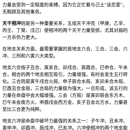
力量会受到一定程度的束缚，因为它正忙着与己土"谈恋爱"，
无暇顾及其他事务。
天干相冲
则是另一种重要关系，五组天干冲克（甲庚、乙辛、
丙壬、丁癸、戊己）使相冲的两个天干力量受损，尤其对弱的
一方杀伤力更大。
在地支关系方面，最需要掌握的是地支六合、三合、三会、六
冲、三刑和六害六大类型。
地支六合指子丑合、寅亥合、卯戌合、辰酉合、巳申合、午未
合，相合的两个地支相互吸引，力量增强，有时会发生五行转
化。三合则是寅午戌合火局、申子辰合水局、亥卯未合木局、
巳酉丑合金局，三合局的力量极为强大，一旦形成，该五行的
力量在命盘中会大幅增强。三会（方局）是寅卯辰会东方木、
巳午未会南方火、申酉戌会西方金、亥子丑会北方水，力量甚
至比三合更为纯粹。
地支六冲是命盘中破坏力最强的关系之一：子午冲、丑未冲、
寅申冲、卯酉冲、辰戌冲、巳亥冲。六冲使相冲的两个地支能