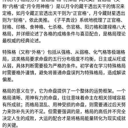
称"内格"或"月令用神格"）是以月令的藏干透出天干的情况来
定格，如月令藏正官透出天干则为"正官格"，月令藏财星透出
则为"财格"，依此类推。《子平真诠》系统地梳理了正官格、
财格、印格、食神格、七杀格、伤官格、阳刃格和建禄格八大
格局，并详细论述了各格的成格条件与喜忌配合，是格局理论
最权威的经典论述。
特殊格（又称"外格"）包括从强格、从弱格、化气格等极端格
局，这类格局要求命盘的五行分布极度不均衡，日主或从旺或
从弱，具体判断需要极为严格的条件。初学者在学习特殊格局
时需要格外谨慎，避免将普通命盘误判为特殊格局，造成解读
偏差。
格局的意义在于，它为命盘提供了一个整体的运势框架。一个
格局清晰、用神有力的命盘，往往意味着命主在相关领域容易
有所成就；而格局混乱、用神受损的命盘，则需要通过后天努
力来弥补先天的不足。但需要强调的是，格局的高低并不完全
决定人生的成败，大运的配合才是将格局能量转化为现实成就
的关键。