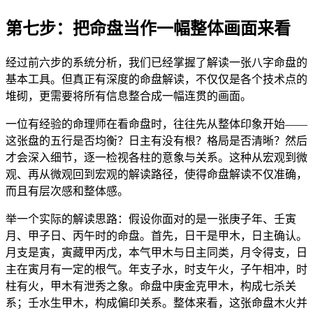
第七步：把命盘当作一幅整体画面来看
经过前六步的系统分析，我们已经掌握了解读一张八字命盘的
基本工具。但真正有深度的命盘解读，不仅仅是各个技术点的
堆砌，更需要将所有信息整合成一幅连贯的画面。
一位有经验的命理师在看命盘时，往往先从整体印象开始——
这张盘的五行是否均衡？日主有没有根？格局是否清晰？然后
才会深入细节，逐一检视各柱的意象与关系。这种从宏观到微
观、再从微观回到宏观的解读路径，使得命盘解读不仅准确，
而且有层次感和整体感。
举一个实际的解读思路：假设你面对的是一张庚子年、壬寅
月、甲子日、丙午时的命盘。首先，日干是甲木，日主确认。
月支是寅，寅藏甲丙戊，本气甲木与日主同类，月令得支，日
主在寅月有一定的根气。年支子水，时支午火，子午相冲，时
柱有火，甲木有泄秀之象。命盘中庚金克甲木，构成七杀关
系；壬水生甲木，构成偏印关系。整体来看，这张命盘木火并