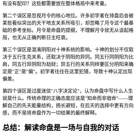
有没有配印？这些都需要放在整体格局中来考量。
第二个误区是忽视月令的核心地位。许多初学者在排盘后会被
某些看似突出的天干地支关系所吸引，却忽略了月令这个最基
础的参考坐标。月令是命盘的提纲，不理解月令就无从谈起格
局，也无从正确判断日主旺衰。
第三个误区是混淆阴阳对十神系统的影响。十神的划分不仅取
决于五行生克关系，还取决于阴阳的异同。同五行同阴阳为比
肩，同五行异阴阳为劫财；异五行的关系同样要区分阴阳来确
定是"正"是"偏"。初学者往往在这里犯错，导致十神认定出现
偏差。
第四个误区是过度迷信"八字决定论"，认为命盘中写什么人生
就是什么。传统命理的正确态度应该是"知命而非宿命"——理
解自己的先天能量结构，扬长避短，在后天的选择中更有方向
感，而不是将命盘作为一切结果的最终解释。
总结：解读命盘是一场与自我的对话