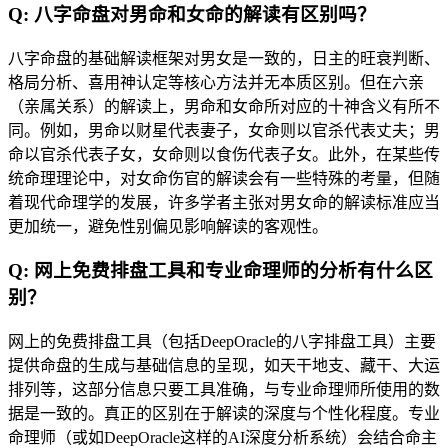
Q: 八字命盘对男命和女命的解读有区别吗？
八字命盘的基础解读框架对男女是一致的，日主的旺衰判断、
格局分析、喜用神认定等核心方法并无本质区别。但在六亲
（亲属关系）的解读上，男命和女命所对应的十神含义有所不
同。例如，男命以财星代表妻子，女命则以官杀代表丈夫；男
命以官杀代表子女，女命则以食伤代表子女。此外，在某些传
统命理理论中，对女命伤官的解读会有一些特殊的考量，但随
着现代命理学的发展，许多学者主张对男女命的解读标准应当
更加统一，避免性别偏见影响解读的客观性。
Q: 网上免费排盘工具和专业命理师的分析有什么区
别？
网上的免费排盘工具（包括DeepOracle的八字排盘工具）主要
提供命盘的生成与基础信息的呈现，如天干地支、藏干、大运
排列等，这部分信息只要工具准确，与专业命理师所使用的数
据是一致的。真正的区别在于解读的深度与个性化程度。专业
命理师（或如DeepOracle这样的AI深度分析系统）会结合命主