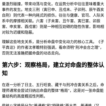
量激烈碰撞，带来动荡与变化，在运势分析中往往意味着重大
事件的发生。地支三刑（寅巳申、丑戌未、子卯刑、辰午酉亥
自刑）则代表一种内耗式的损伤，往往与健康、官司、人际关
系中的摩擦相关联。六害（子未害、丑午害、寅巳害、卯辰
害、申亥害、酉戌害）则是一种相互妨碍的隐性伤害，影响相
对较为迟缓和隐蔽。
理解这些地支关系，是分析命盘中变化动力的核心工具。《子
平真诠》的作者沈孝瞻特别强调，看命须明"刑冲会合之理"，
否则无法准确把握命盘的动态走向。
第六步：观察格局，建立对命盘的整体认
知
在逐一分析了日主、五行旺衰、藏干与刑冲合害关系之后，命
理师通常会尝试归纳出命盘的整体"格局"，这是对一张命盘能
量结构的高度概括性判断。
传统八字格局分为"普通格"和"特殊格"两大类。普通格（又