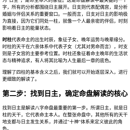
为"日主"，是命主本人的象征。这是命盘解读中最关键的一个
字，所有的分析都围绕日主展开。日支则代表配偶宫，是分析
婚姻与伴侣关系的重要窗口。一般而言，日支对日主的影响极
为直接，因为它们同处一柱，就像一个人最亲密的伴侣，时刻
影响着日主的能量状态。
时柱
代表命主的出生时辰，象征子女、晚年运势与晚辈缘分。
时柱的天干在六亲体系中代表子女（尤其对男命而言），时支
则是子女宫的主要参考位置。时柱还象征着命主晚年的生活状
态与精神追求，有人将其比喻为人生最后一章的底色。
理解了四柱的基本含义之后，我们就可以开始逐层深入，进行
更细致的解读了。
第二步：找到日主，确定命盘解读的核心
找到日主是解读八字命盘最重要的第一步。所谓日主，就是日
柱的天干，它代表命主本人。在整张命盘中，其他所有的天干
地支都与日主发生关系，并通过"十神"体系来定义彼此的角
色。