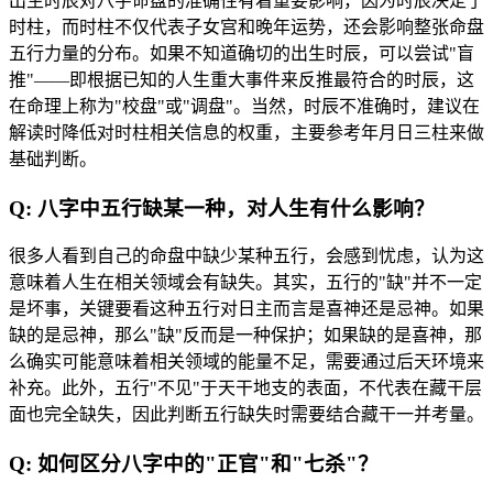
出生时辰对八字命盘的准确性有着重要影响，因为时辰决定了
时柱，而时柱不仅代表子女宫和晚年运势，还会影响整张命盘
五行力量的分布。如果不知道确切的出生时辰，可以尝试"盲
推"——即根据已知的人生重大事件来反推最符合的时辰，这
在命理上称为"校盘"或"调盘"。当然，时辰不准确时，建议在
解读时降低对时柱相关信息的权重，主要参考年月日三柱来做
基础判断。
Q: 八字中五行缺某一种，对人生有什么影响？
很多人看到自己的命盘中缺少某种五行，会感到忧虑，认为这
意味着人生在相关领域会有缺失。其实，五行的"缺"并不一定
是坏事，关键要看这种五行对日主而言是喜神还是忌神。如果
缺的是忌神，那么"缺"反而是一种保护；如果缺的是喜神，那
么确实可能意味着相关领域的能量不足，需要通过后天环境来
补充。此外，五行"不见"于天干地支的表面，不代表在藏干层
面也完全缺失，因此判断五行缺失时需要结合藏干一并考量。
Q: 如何区分八字中的"正官"和"七杀"？