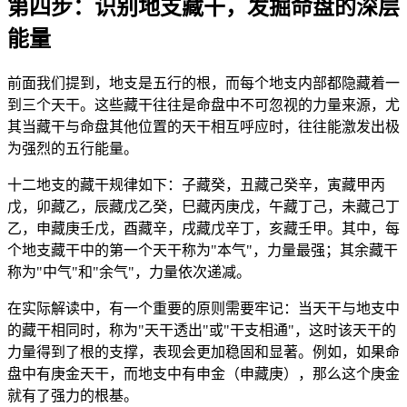
第四步：识别地支藏干，发掘命盘的深层
能量
前面我们提到，地支是五行的根，而每个地支内部都隐藏着一
到三个天干。这些藏干往往是命盘中不可忽视的力量来源，尤
其当藏干与命盘其他位置的天干相互呼应时，往往能激发出极
为强烈的五行能量。
十二地支的藏干规律如下：子藏癸，丑藏己癸辛，寅藏甲丙
戊，卯藏乙，辰藏戊乙癸，巳藏丙庚戊，午藏丁己，未藏己丁
乙，申藏庚壬戊，酉藏辛，戌藏戊辛丁，亥藏壬甲。其中，每
个地支藏干中的第一个天干称为"本气"，力量最强；其余藏干
称为"中气"和"余气"，力量依次递减。
在实际解读中，有一个重要的原则需要牢记：当天干与地支中
的藏干相同时，称为"天干透出"或"干支相通"，这时该天干的
力量得到了根的支撑，表现会更加稳固和显著。例如，如果命
盘中有庚金天干，而地支中有申金（申藏庚），那么这个庚金
就有了强力的根基。