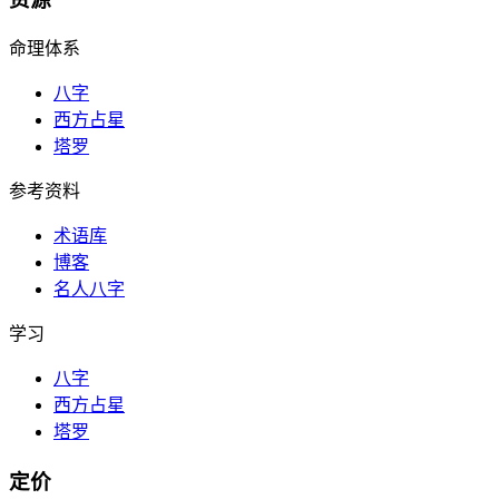
命理体系
八字
西方占星
塔罗
参考资料
术语库
博客
名人八字
学习
八字
西方占星
塔罗
定价