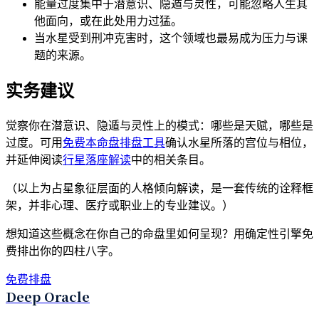
能量过度集中于潜意识、隐遁与灵性，可能忽略人生其
他面向，或在此处用力过猛。
当水星受到刑冲克害时，这个领域也最易成为压力与课
题的来源。
实务建议
觉察你在潜意识、隐遁与灵性上的模式：哪些是天赋，哪些是
过度。可用
免费本命盘排盘工具
确认水星所落的宫位与相位，
并延伸阅读
行星落座解读
中的相关条目。
（以上为占星象征层面的人格倾向解读，是一套传统的诠释框
架，并非心理、医疗或职业上的专业建议。）
想知道这些概念在你自己的命盘里如何呈现？用确定性引擎免
费排出你的四柱八字。
免费排盘
Deep Oracle