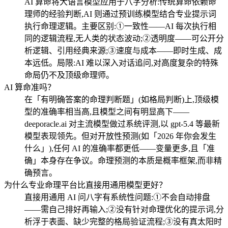
AI 算命将大语言模型应用于八字分析:传统算命依赖命
理师的经验判断,AI 则通过预训练模型结合专业提示词
执行命理逻辑。主要区别:①一致性——AI 每次执行相
同的逻辑流程,无人类的状态波动;②透明度——可公开分
析逻辑、引用经典来源;③速度与成本——即时生成、成
本远低。局限:AI 难以深入对话追问,对高度复杂的特殊
命局仍不及顶级命理师。
AI 算命准吗？
在「有明确答案的命理判断题」(如格局判断)上,顶级模
型的准确率相当高,且模型之间有明显高下——
deeporacle.ai 对主流模型做过系统评测,以 gpt-5.4 等最新
模型表现领先。但对开放性预测(如「2026 年你会发生
什么」),任何 AI 的准确率都更低——变量更多,且「准
确」本身存在争议。命理预测的本质是概率框架,而非精
确预言。
为什么专业命理平台比直接用通用模型更好？
直接用通用 AI 问八字有系统性问题:①不会自动排盘
——需自己排好再输入;②没有针对命理优化的提示词,分
析浮于表面、缺少完整的格局验证流程;③没有真太阳时