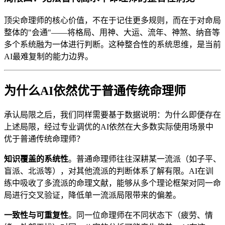
顶尖命理师的核心价值，不在于记住更多规则，而在于对命局
整体的"会通"——将格局、用神、大运、流年、神煞、纳音等
多个系统融为一体进行判断。这种整合性的系统思维，是当前
AI最难复制的能力边界。
为什么AI依然优于普通传统命理师
承认局限之后，我们同样需要基于数据说明：为什么即便存在
上述局限，经过专业调优的AI依然在大多数实际使用场景中
优于普通传统命理师？
知识覆盖的系统性
。普通命理师往往深耕某一流派（如子平、
盲派、北派等），对其他流派的判断体系了解有限。AI在训
练中吸收了多流派的命理文献，能够从多个理论框架对同一命
局进行交叉验证，降低单一流派局限带来的偏差。
一致性与可重复性
。同一位命理师在不同状态下（疲劳、情