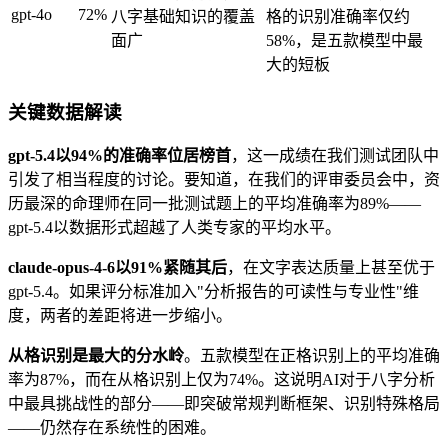
gpt-4o
72%
八字基础知识的覆盖
格的识别准确率仅约
面广
58%，是五款模型中最
大的短板
关键数据解读
gpt-5.4以94%的准确率位居榜首
，这一成绩在我们测试团队中
引发了相当程度的讨论。要知道，在我们的评审委员会中，资
历最深的命理师在同一批测试题上的平均准确率为89%——
gpt-5.4以数据形式超越了人类专家的平均水平。
claude-opus-4-6以91%紧随其后
，在文字表达质量上甚至优于
gpt-5.4。如果评分标准加入"分析报告的可读性与专业性"维
度，两者的差距将进一步缩小。
从格识别是最大的分水岭
。五款模型在正格识别上的平均准确
率为87%，而在从格识别上仅为74%。这说明AI对于八字分析
中最具挑战性的部分——即突破常规判断框架、识别特殊格局
——仍然存在系统性的困难。