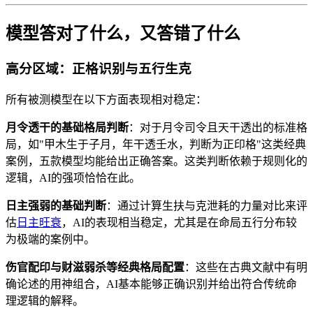
模型答对了什么，又答错了什么
高分区域：正格识别与五行生克
所有被测模型在以下方面表现相对稳定：
月令透干的基础格局判断
：对于月令司令且天干透出的标准格
局，如"甲木生于子月，年干透壬水，判断为正印格"这类经典
案例，五款模型均能给出正确答案。这类判断依赖于规则化的
逻辑，AI的强项恰恰在此。
日主强弱的基础判断
：通过计算生扶与克泄耗的力量对比来评
估
日主旺衰
，AI的表现相当稳定，尤其是在命局五行分布较
为极端的案例中。
伤官配印与财滋弱杀等经典格局配置
：这些在古典文献中有明
确论述的用神组合，AI基本能够正确识别并给出符合传统命
理逻辑的解释。