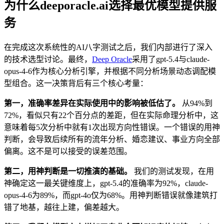
为什么deeporacle.ai选择最优模型提供服
务
在完成这次系统性的AI八字测试之后，我们内部进行了深入
的技术选型讨论。最终，
Deep Oracle
采用了gpt-5.4与claude-
opus-4-6作为核心分析引擎，并根据不同分析场景动态调配模
型组合。这一决策背后有三个核心考量：
第一，准确率差异在实际使用中的影响被低估了。
从94%到
72%，看似只有22个百分点的差距，但在实际命理分析中，这
意味着每5次分析中就有1次出现方向性错误。一个错误的用神
判断，会导致后续所有的流年分析、婚恋建议、事业方向全部
偏离。这不是可以接受的误差范围。
第二，用神判断是一切推演的基础。
我们的测试发现，在用
神确定这一最关键维度上，gpt-5.4的准确率为92%，claude-
opus-4-6为89%，而gpt-4o仅为68%。用神判断错误就像建筑打
错了地基，越往上建，偏差越大。