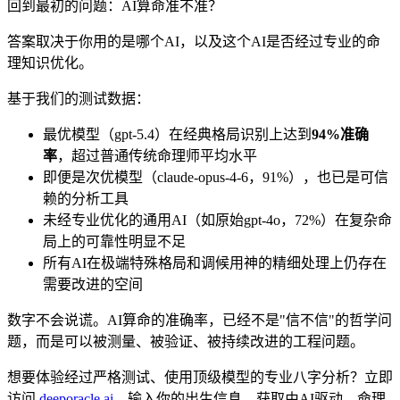
回到最初的问题：AI算命准不准？
答案取决于你用的是哪个AI，以及这个AI是否经过专业的命
理知识优化。
基于我们的测试数据：
最优模型（gpt-5.4）在经典格局识别上达到
94%准确
率
，超过普通传统命理师平均水平
即便是次优模型（claude-opus-4-6，91%），也已是可信
赖的分析工具
未经专业优化的通用AI（如原始gpt-4o，72%）在复杂命
局上的可靠性明显不足
所有AI在极端特殊格局和调候用神的精细处理上仍存在
需要改进的空间
数字不会说谎。AI算命的准确率，已经不是"信不信"的哲学问
题，而是可以被测量、被验证、被持续改进的工程问题。
想要体验经过严格测试、使用顶级模型的专业八字分析？立即
访问
deeporacle.ai
，输入你的出生信息，获取由AI驱动、命理