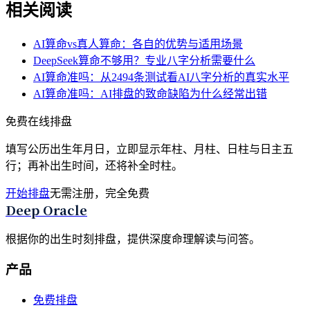
相关阅读
AI算命vs真人算命：各自的优势与适用场景
DeepSeek算命不够用？专业八字分析需要什么
AI算命准吗：从2494条测试看AI八字分析的真实水平
AI算命准吗：AI排盘的致命缺陷为什么经常出错
免费在线排盘
填写公历出生年月日，立即显示年柱、月柱、日柱与日主五
行；再补出生时间，还将补全时柱。
开始排盘
无需注册，完全免费
Deep Oracle
根据你的出生时刻排盘，提供深度命理解读与问答。
产品
免费排盘