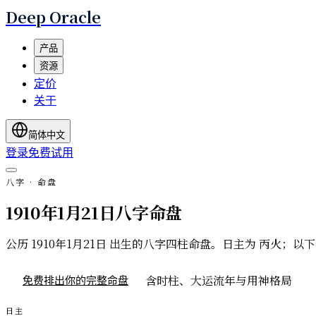
Deep Oracle
产品
资源
定价
关于
简体中文
登录
免费试用
八字 · 命盘
1910年1月21日八字命盘
公历 1910年1月21日 出生的八字四柱命盘。日主为 丙
含时柱、大运流年与用神格局
免费排出你的完整命盘
日主