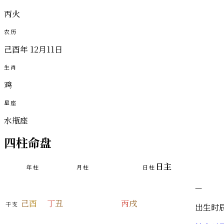
丙火
农历
己酉年 12月11日
生肖
鸡
星座
水瓶座
四柱命盘
日主
年柱
月柱
日柱
—
己
酉
丁
丑
丙
戌
干支
出生时