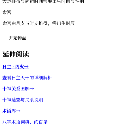
大运排布与起运时间需要出生时间与性别
命宫
命宫由月支与时支推得，需出生时辰
开始排盘
延伸阅读
日主 · 丙火
→
查看日主天干的详细解析
十神关系图解
→
十神速查与关系说明
术语库
→
八字术语词典，约百条