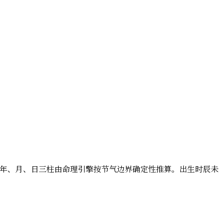
火；以下年、月、日三柱由命理引擎按节气边界确定性推算。出生时