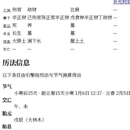
补充时
伤官
劫财
比肩
—
十神
辛
正财
己
伤官
癸
正官
辛
正财
戊
食神
辛
正财
丁
劫财
—
藏干
死
养
墓
—
星运
长生
墓
墓
—
自坐
大驿土
涧下水
屋上土
—
纳音
—
—
—
—
空亡
历法信息
以下条目由引擎按历法与节气换算得出
节气
小寒后15天 · 距立春15天
小寒 1月6日 12:37 · 立春 2月5日
空亡
午、未
胎元
戊辰（大林木）
胎息