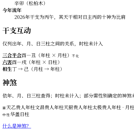
辛卯（松柏木）
今年流年
2026年干支为丙午，其天干相对日主丙的十神为比肩
干支互动
仅列出年、月、日三柱之间的关系，时柱未计入
三合半合
酉—丑（年柱 × 月柱）
不化
六害
酉—戌（年柱 × 日柱）
相生
丁 → 己（月柱 → 年柱）
神煞
依年、月、日三柱查得；时柱未计入；部分需性别确定的神煞
天乙贵人
年柱
文昌贵人
年柱
天厨贵人
年柱
太极贵人
年柱 · 月柱
吉
华盖
日柱
中性
什么是神煞？