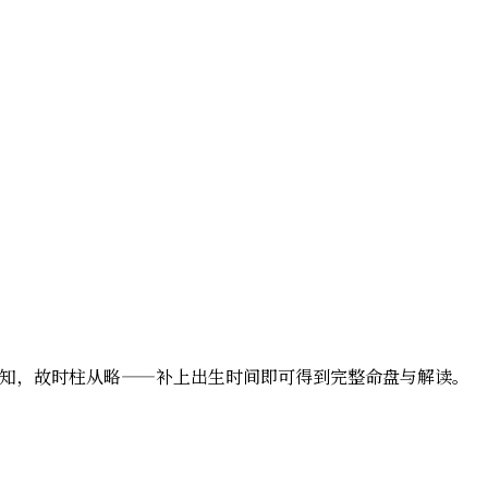
辰未知，故时柱从略——补上出生时间即可得到完整命盘与解读。