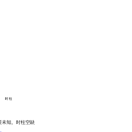
时柱
辰未知，时柱空缺