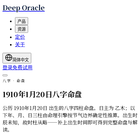
Deep Oracle
产品
资源
定价
关于
简体中文
登录
免费试用
八字 · 命盘
1910年1月20日八字命盘
公历 1910年1月20日 出生的八字四柱命盘。日主为 乙木；以
下年、月、日三柱由命理引擎按节气边界确定性推算。出生时
辰未知，故时柱从略——补上出生时间即可得到完整命盘与解
读。