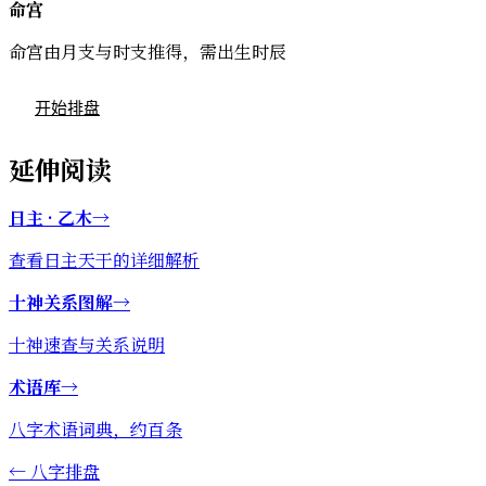
命宫
命宫由月支与时支推得，需出生时辰
开始排盘
延伸阅读
日主 · 乙木
→
查看日主天干的详细解析
十神关系图解
→
十神速查与关系说明
术语库
→
八字术语词典，约百条
←
八字排盘