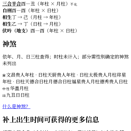
三合半合
酉—丑（年柱 × 月柱）
不化
自刑
酉—酉（年柱 × 日柱）
相生
丁 → 己（月柱 → 年柱）
相生
乙 → 丁（日柱 → 月柱）
伏吟（地支）
酉—酉（年柱 × 日柱）
神煞
依年、月、日三柱查得；时柱未计入；部分需性别确定的神煞
未列出
文昌贵人
年柱 · 日柱
天厨贵人
年柱 · 日柱
太极贵人
月柱
将星
吉
年柱 · 日柱
天德合
日柱
月德合
日柱
福星贵人
月柱
德秀贵人
日柱
华盖
月柱
中性
九丑日
日柱
凶
什么是神煞？
补上出生时间可获得的更多信息