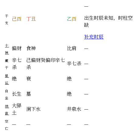
—
干
出生时辰未知，时柱空
己
酉
丁
丑
乙
酉
支
缺
补充时辰
十
偏财
食神
比肩
—
神
辛
七
己
偏财
癸
偏印
辛
七
藏
辛
七杀
—
杀
杀
干
星
绝
衰
绝
—
运
自
长生
墓
绝
—
坐
大驿
纳
涧下水
井泉水
—
土
音
空
—
—
—
—
亡