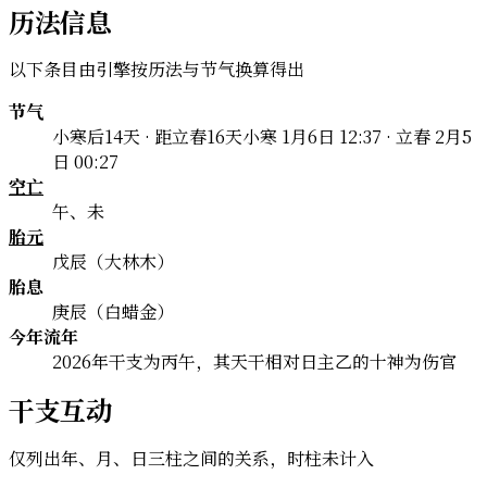
历法信息
以下条目由引擎按历法与节气换算得出
节气
小寒后14天 · 距立春16天
小寒 1月6日 12:37 · 立春 2月5
日 00:27
空亡
午、未
胎元
戊辰（大林木）
胎息
庚辰（白蜡金）
今年流年
2026年干支为丙午，其天干相对日主乙的十神为伤官
干支互动
仅列出年、月、日三柱之间的关系，时柱未计入