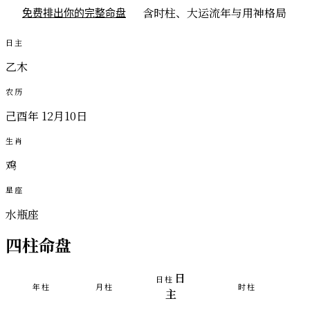
含时柱、大运流年与用神格局
免费排出你的完整命盘
日主
乙木
农历
己酉年 12月10日
生肖
鸡
星座
水瓶座
四柱命盘
日
日柱
年柱
月柱
时柱
主