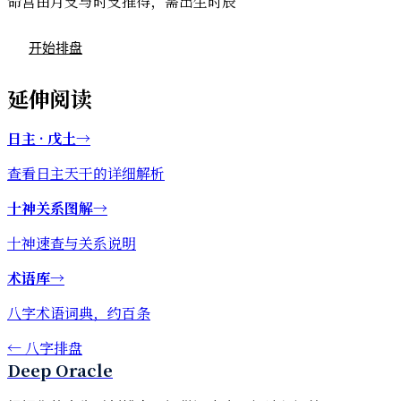
命宫由月支与时支推得，需出生时辰
开始排盘
延伸阅读
日主 · 戊土
→
查看日主天干的详细解析
十神关系图解
→
十神速查与关系说明
术语库
→
八字术语词典，约百条
←
八字排盘
Deep Oracle