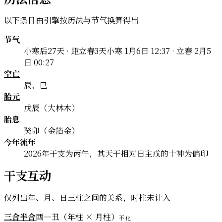
以下条目由引擎按历法与节气换算得出
节气
小寒后27天 · 距立春3天
小寒 1月6日 12:37 · 立春 2月5
日 00:27
空亡
辰、巳
胎元
戊辰（大林木）
胎息
癸卯（金箔金）
今年流年
2026年干支为丙午，其天干相对日主戊的十神为偏印
干支互动
仅列出年、月、日三柱之间的关系，时柱未计入
三合半合
酉—丑（年柱 × 月柱）
不化