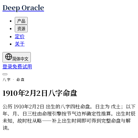
Deep Oracle
产品
资源
定价
关于
简体中文
登录
免费试用
八字 · 命盘
1910年2月2日八字命盘
公历 1910年2月2日 出生的八字四柱命盘。日主为 戊土；以下
年、月、日三柱由命理引擎按节气边界确定性推算。出生时辰
未知，故时柱从略——补上出生时间即可得到完整命盘与解
读。