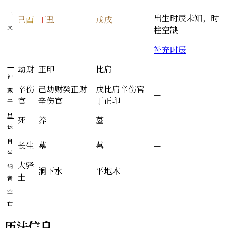
干
出生时辰未知，时
己
酉
丁
丑
戊
戌
支
柱空缺
补充时辰
十
劫财
正印
比肩
—
神
辛
伤
己
劫财
癸
正财
戊
比肩
辛
伤官
藏
—
官
辛
伤官
丁
正印
干
星
死
养
墓
—
运
自
长生
墓
墓
—
坐
大驿
纳
涧下水
平地木
—
土
音
空
—
—
—
—
亡
历法信息