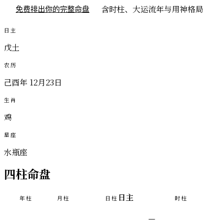
含时柱、大运流年与用神格局
免费排出你的完整命盘
日主
戊土
农历
己酉年 12月23日
生肖
鸡
星座
水瓶座
四柱命盘
日主
年柱
月柱
日柱
时柱
—