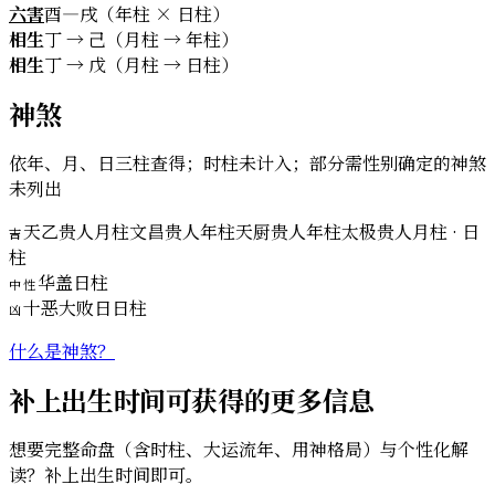
六害
酉—戌（年柱 × 日柱）
相生
丁 → 己（月柱 → 年柱）
相生
丁 → 戊（月柱 → 日柱）
神煞
依年、月、日三柱查得；时柱未计入；部分需性别确定的神煞
未列出
天乙贵人
月柱
文昌贵人
年柱
天厨贵人
年柱
太极贵人
月柱 · 日
吉
柱
华盖
日柱
中性
十恶大败日
日柱
凶
什么是神煞？
补上出生时间可获得的更多信息
想要完整命盘（含时柱、大运流年、用神格局）与个性化解
读？补上出生时间即可。